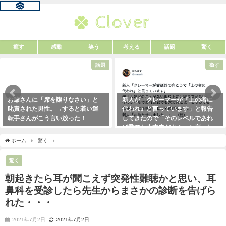
癒す
感動
笑う
考える
話題
驚く
話題
癒す
」と
新人が「クレーマーが『上の者に
「彼氏が浮気してるっぽい」
い運
代われ』と言っています」と報告
時はだいたいこれで無事、真
してきたので「そのレベルであれ
掴めます。「怖すぎ（笑）」
ば君でも大丈夫だよ！」と言った
2021年1月29日
ら・・・クレーマーにこう言い放
ホーム
驚く
朝起きたら耳が聞こえず突発性難聴かと思い、耳鼻科を受診したら先生
った！（笑）
2021年5月10日
驚く
朝起きたら耳が聞こえず突発性難聴かと思い、耳
鼻科を受診したら先生からまさかの診断を告げら
れた・・・
2021年7月2日
2021年7月2日