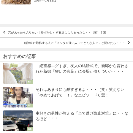
2024年6月11日
穴があったら入りたい！恥ずかしすぎる返ししちまったな・・（笑）７選
精神科に勤務する人に「メンタル強い人ってどんな人？」と聞いたら・・・
おすすめの記事
「絶望感エグすぎ」友人の結婚式で、新郎から言わさ
れた新婦『誓いの言葉』に会場が凍りついた・・・
怒り
それはあまりにも酷すぎるよ・・・（笑）笑えない
「やめてあげてー！」なエピソード６選！
笑う
車好きの男性が教える『当て逃げ防止対策』に・・な
るほど！！！
知識