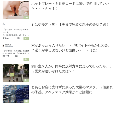
ホットプレートを延長コードに繋いで使用していた
ら・・・えっ？！
恐怖
もはや漫才（笑）オチまで完璧な親子の会話７選！
笑う
穴があったら入りたい・・『#バイトやらかし大会』
７選！が申し訳ないけど面白い・・・（笑）
癒す
飼い主２人が、同時に反対方向に走って行ったら、、
→愛犬が追いかけたのは？！
癒す
とあるお店に売れずに余った大量のマスク。→値崩れ
の予感。アベノマスク効果か？と話題に
話題