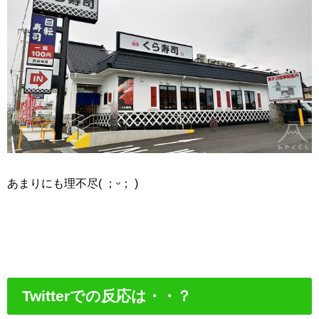
あまりにも理不尽( ；ᵕ； )
Twitterでの反応は・・？