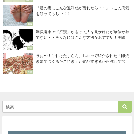
刺さる
『足の裏にこんな違和感が現れたら・・』→この病気
を疑って欲しい！！
知識
満員電車で『痴漢』かもって人を見かけたが確信が持
てない・・そんな時はこんな方法がおすすめ！実際に
女性を救出した事例から学ぶ
知識
うお〜！これはたまらん。Twitterで紹介された『卵焼
き器でつくるたこ焼き』が絶品すぎるから試して欲し
い・・・
知識