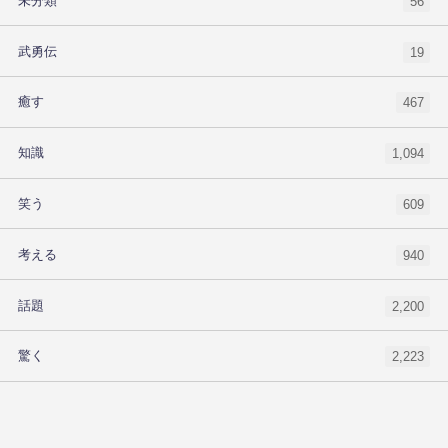
未分類
56
武勇伝
19
癒す
467
知識
1,094
笑う
609
考える
940
話題
2,200
驚く
2,223