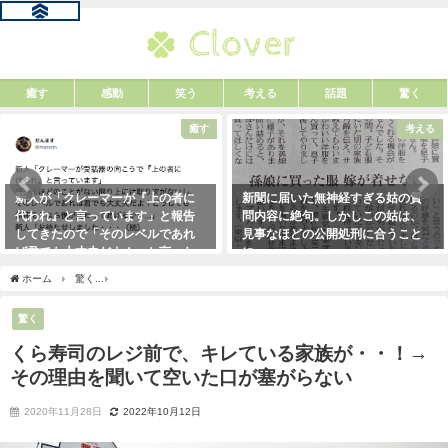
癒す
感動
笑う
考える
話題
驚く
癒す
考える
新人が「クレーマーが『上の者に
新聞に届いた無神経すぎる姑の質
代われ』と言っています」と報告
問内容に絶句。しかしこの姑は、
してきたので「そのレベルであれ
見事なほどの公開処刑に合うこと
ば君でも大丈夫だよ！」と言った
に・・・
ら・・・クレーマーにこう言い放
2021年3月13日
ホーム
驚く
くら寿司のレジ前で、キレている家族が・・！→その理由を聞いて空い
った！（笑）
2021年5月10日
驚く
くら寿司のレジ前で、キレている家族が・・！→
その理由を聞いて空いた口が塞がらない
2020年11月28日
2022年10月12日