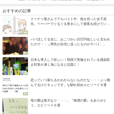
おすすめの記事
ドーナツ屋さんでアルバイト中、指を切った女子高
生。ペーパーでぐるぐる巻きにして接客を続けている
と男の子が・・・
感動
パパ活してる女に、おこづかい10万円欲しいと言われ
たので・・→男性が自宅に送ったものがヤバイ。。
驚く
日本も導入して欲しい！韓国で実施されている感染防
止対策が凄く為になると話題に！
知識
恋っていつ落ちるかわからないものだな・・・ぶっ飛
んでるけどキュンです。な馴れ初めエピソード８選
癒す
母の愛は偉大なり・・・。『無償の愛』をありがと
う。エピソード６選