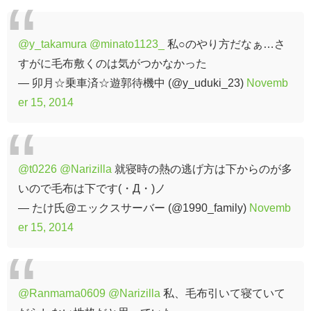
@y_takamura
@minato1123_
私○のやり方だなぁ…さ
すがに毛布敷くのは気がつかなかった
— 卯月☆乗車済☆遊郭待機中 (@y_uduki_23)
Novemb
er 15, 2014
@t0226
@Narizilla
就寝時の熱の逃げ方は下からのが多
いので毛布は下です(・Д・)ノ
— たけ氏@エックスサーバー (@1990_family)
Novemb
er 15, 2014
@Ranmama0609
@Narizilla
私、毛布引いて寝ていて