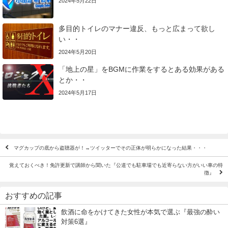
2024年5月22日
多目的トイレのマナー違反、もっと広まって欲し
い・・
2024年5月20日
「地上の星」をBGMに作業をするとある効果がある
とか・・
2024年5月17日
マグカップの底から盗聴器が！→ツイッターでその正体が明らかになった結果・・・
覚えておくべき！免許更新で講師から聞いた『公道でも駐車場でも近寄らない方がいい車の特
徴』
おすすめの記事
飲酒に命をかけてきた女性が本気で選ぶ『最強の酔い
対策6選』