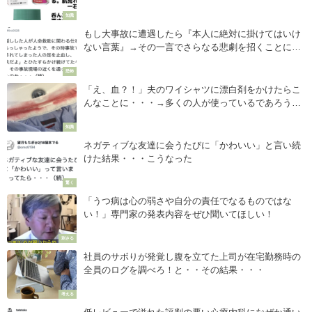
知識
もし大事故に遭遇したら『本人に絶対に掛けてはいけ
ない言葉』→その一言でさらなる悲劇を招くことにな
るかもしれない。
恐怖
「え、血？！」夫のワイシャツに漂白剤をかけたらこ
んなことに・・・→多くの人が使っているであろう
『アレ』に注意！
知識
ネガティブな友達に会うたびに「かわいい」と言い続
けた結果・・・こうなった
驚く
「うつ病は心の弱さや自分の責任でなるものではな
い！」専門家の発表内容をぜひ聞いてほしい！
刺さる
社員のサボりが発覚し腹を立てた上司が在宅勤務時の
全員のログを調べろ！と・・その結果・・・
考える