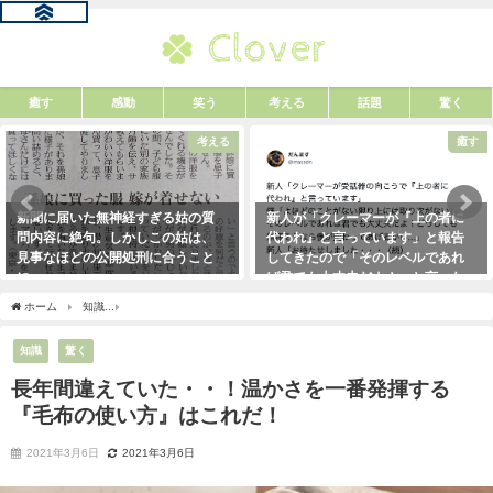
癒す
感動
笑う
考える
話題
驚く
考える
癒す
新聞に届いた無神経すぎる姑の質
新人が「クレーマーが『上の者に
問内容に絶句。しかしこの姑は、
代われ』と言っています」と報告
見事なほどの公開処刑に合うこと
してきたので「そのレベルであれ
に・・・
ば君でも大丈夫だよ！」と言った
ら・・・クレーマーにこう言い放
2021年3月13日
ホーム
知識
長年間違えていた・・！温かさを一番発揮する『毛布の使い方』はこれ
った！（笑）
2021年5月10日
知識
驚く
長年間違えていた・・！温かさを一番発揮する
『毛布の使い方』はこれだ！
2021年3月6日
2021年3月6日