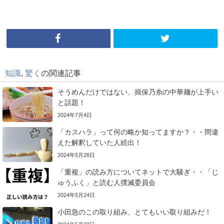
知識
,
驚く
の関連記事
そうめんだけではない、揖保乃糸の中華麺が上手い
と話題！
2024年7月4日
「カスハラ」って何の略か知ってますか？・・間違
えた解釈していた人続出！
2024年5月28日
「重複」の読み方についてネットで大騒ぎ・・「じ
ゅうふく」と読む人撲滅委員会
2024年5月24日
小田急のこの取り組み、とてもいい取り組みだ！