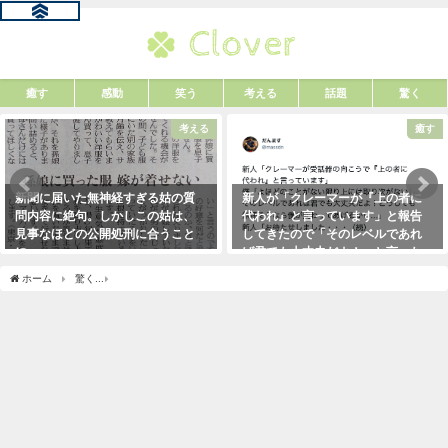
癒す
感動
笑う
考える
話題
驚く
考える
癒す
新聞に届いた無神経すぎる姑の質
新人が「クレーマーが『上の者に
問内容に絶句。しかしこの姑は、
代われ』と言っています」と報告
見事なほどの公開処刑に合うこと
してきたので「そのレベルであれ
に・・・
ば君でも大丈夫だよ！」と言った
ら・・・クレーマーにこう言い放
2021年3月13日
ホーム
驚く
エレベーターで一緒になったカップルが・・・想像もしない展開にマジ
った！（笑）
2021年5月10日