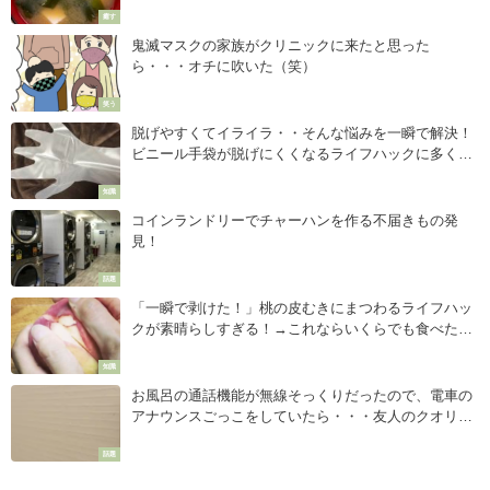
癒す
鬼滅マスクの家族がクリニックに来たと思った
ら・・・オチに吹いた（笑）
笑う
脱げやすくてイライラ・・そんな悩みを一瞬で解決！
ビニール手袋が脱げにくくなるライフハックに多くの
人が大絶賛！
知識
コインランドリーでチャーハンを作る不届きもの発
見！
話題
「一瞬で剥けた！」桃の皮むきにまつわるライフハッ
クが素晴らしすぎる！→これならいくらでも食べたい
な（笑）
知識
お風呂の通話機能が無線そっくりだったので、電車の
アナウンスごっこをしていたら・・・友人のクオリテ
ィが高すぎてびびった話（笑）
話題