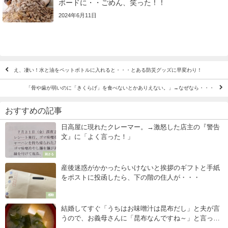
ボードに・・ごめん、笑った！！
2024年6月11日
え、凄い！水と油をペットボトルに入れると・・・とある防災グッズに早変わり！
「骨や歯が弱いのに「きくらげ」を食べないとかありえない。」→なぜなら・・・
おすすめの記事
日高屋に現れたクレーマー。→激怒した店主の『警告
文』に「よく言った！」
刺さる
産後迷惑がかかったらいけないと挨拶のギフトと手紙
をポストに投函したら、下の階の住人が・・・
感動
結婚してすぐ「うちはお味噌汁は昆布だし」と夫が言
うので、お義母さんに「昆布なんですね～」と言った
ら・・・