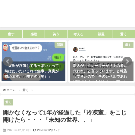
癒す
感動
笑う
考える
話題
驚く
話題
癒す
「彼氏が浮気してるっぽい」って
新人が「クレーマーが『上の者に
時はだいたいこれで無事、真実が
代われ』と言っています」と報告
掴めます。「怖すぎ（笑）」
してきたので「そのレベルであれ
ば君でも大丈夫だよ！」と言った
2021年1月29日
ら・・・クレーマーにこう言い放
ホーム
驚く
開かなくなって1年が経過した「冷凍室」をこじ開けたら・・・「未知の
った！（笑）
2021年5月10日
驚く
開かなくなって1年が経過した「冷凍室」をこじ
開けたら・・・「未知の世界、、」
2020年12月19日
2020年12月19日