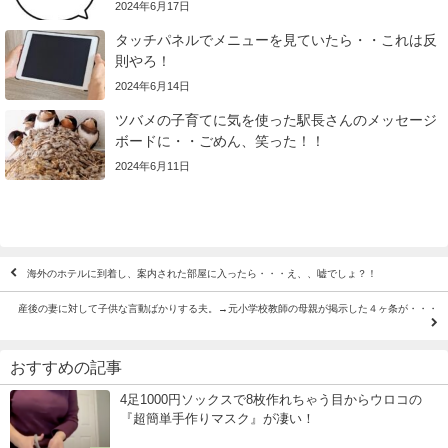
2024年6月17日
タッチパネルでメニューを見ていたら・・これは反
則やろ！
2024年6月14日
ツバメの子育てに気を使った駅長さんのメッセージ
ボードに・・ごめん、笑った！！
2024年6月11日
海外のホテルに到着し、案内された部屋に入ったら・・・え、、嘘でしょ？！
産後の妻に対して子供な言動ばかりする夫。→元小学校教師の母親が掲示した４ヶ条が・・・
おすすめの記事
4足1000円ソックスで8枚作れちゃう目からウロコの
『超簡単手作りマスク』が凄い！