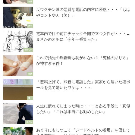
知識
反ワクチン派の悪質な電話の内容に唖然・・・「もは
やコントやん（笑）」
笑う
電車内で目の前にチャック全開で立つ女性が・・・→
まさかのオチに「今年一番笑った」
懐かしい
これで指先の絆創膏も剥がれない！『究極の貼り方』
が神すぎる件！
知識
「悲鳴上げて、即親に電話した」実家から届いた段ボ
ールを見て驚いたワケは・・・
驚く
人生に疲れてしまった時は・・・とある手段に「真似
したい」「これは本当にお勧めしたい」
刺さる
あまりにもしつこく『シートベルトの着用』を促して