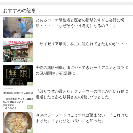
おすすめの記事
とあるコロナ陽性者と医者の衝撃的すぎる会話に愕
然・・・！「なぜそういう考えになるの？！」
刺さる
「サイゼリア最高」株主に送られてきたものが・・・
驚く
実物の無限列車が街にやってきたー！アニメとコラボ
のSL機関車が超話題に！
話題
『怒りで体が震えた』クレーマーの信じがたい行動に
遭遇したとある駅員さんの話にゾッとした
怒り
冷凍のシーフードはこうすれば縮まない！「これはた
まげた」「またひとつ良いこと知った」
知識