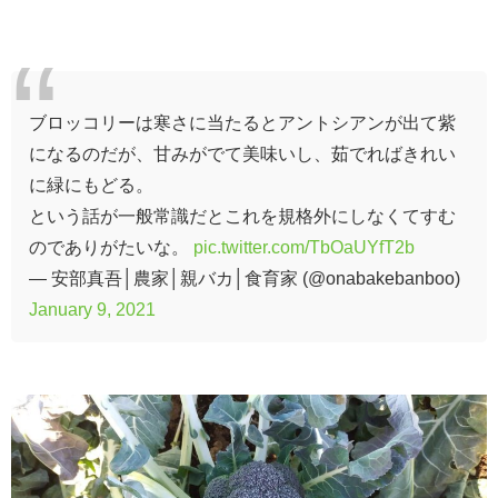
ブロッコリーは寒さに当たるとアントシアンが出て紫
になるのだが、甘みがでて美味いし、茹でればきれい
に緑にもどる。
という話が一般常識だとこれを規格外にしなくてすむ
のでありがたいな。
pic.twitter.com/TbOaUYfT2b
— 安部真吾│農家│親バカ│食育家 (@onabakebanboo)
January 9, 2021