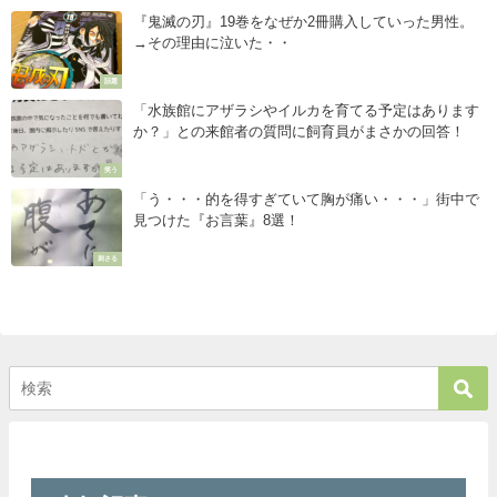
『鬼滅の刃』19巻をなぜか2冊購入していった男性。
→その理由に泣いた・・
話題
「水族館にアザラシやイルカを育てる予定はあります
か？」との来館者の質問に飼育員がまさかの回答！
笑う
「う・・・的を得すぎていて胸が痛い・・・」街中で
見つけた『お言葉』8選！
刺さる