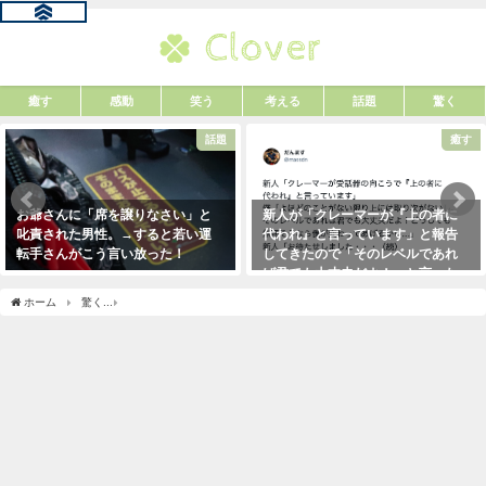
癒す
感動
笑う
考える
話題
驚く
話題
癒す
お爺さんに「席を譲りなさい」と
新人が「クレーマーが『上の者に
叱責された男性。→すると若い運
代われ』と言っています」と報告
転手さんがこう言い放った！
してきたので「そのレベルであれ
ば君でも大丈夫だよ！」と言った
2021年5月2日
ら・・・クレーマーにこう言い放
ホーム
驚く
寒さに当たって『紫色になったブロッコリー』は・・・え！マジか！！
った！（笑）
2021年5月10日