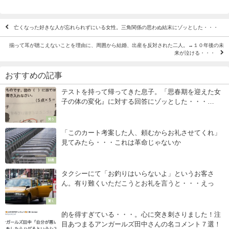
亡くなった好きな人が忘れられずにいる女性。三角関係の思わぬ結末にゾッとした・・・
揃って耳が聴こえないことを理由に、周囲から結婚、出産を反対された二人。→１０年後の未
来が泣ける・・・
おすすめの記事
テストを持って帰ってきた息子。「思春期を迎えた女
子の体の変化』に対する回答にゾッとした・・・
（笑）
笑う
「このカート考案した人、頼むからお礼させてくれ」
見てみたら・・・これは革命じゃないか
話題
タクシーにて「お釣りはいらないよ」というお客さ
ん。有り難くいただこうとお礼を言うと・・・えっ
驚く
的を得すぎている・・・。心に突き刺さりました！注
目あつまるアンガールズ田中さんの名コメント７選！