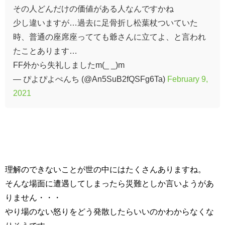
その人どんだけの価値がある人なんですかね
少し違いますが…過去に足骨折し松葉杖ついていた
時、普通の座席座ってても爺さんに立てよ、と言われ
たことあります…
FF外から失礼しましたm(_ _)m
— ぴよぴよぺんち (@An5SuB2fQSFg6Ta)
February 9,
2021
理解のできないことが世の中にはたくさんありますね。
そんな場面に遭遇してしまったら災難としか言いようがあ
りません・・・
やり場のない怒りをどう発散したらいいのかわからなくな