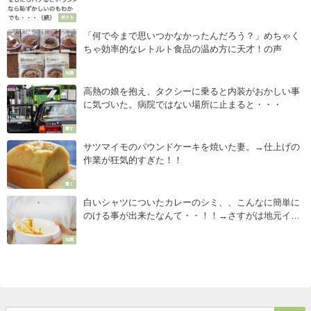
刺さる
「何で今まで思いつかなかったんだろう？」めちゃく
ちゃ効率的なレトルト食品の温め方に天才！の声
知識
高熱の娘を抱え、タクシーに乗ると内装がおかしい事
に気づいた。病院ではない場所に止まると・・・
癒す
サツマイモのパウンドケーキを焼いた妻。→仕上げの
作業が狂気的すぎた！！
驚く
白いシャツについたカレーのシミ、、こんなに簡単に
のける事が出来たなんて・・！！→さすがは地元イン
ド人の知恵
知識