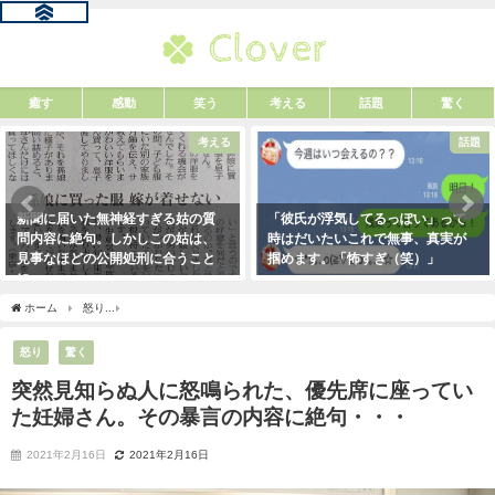
癒す
感動
笑う
考える
話題
驚く
考える
話題
新聞に届いた無神経すぎる姑の質
「彼氏が浮気してるっぽい」って
問内容に絶句。しかしこの姑は、
時はだいたいこれで無事、真実が
見事なほどの公開処刑に合うこと
掴めます。「怖すぎ（笑）」
に・・・
2021年1月29日
2021年3月13日
ホーム
怒り
突然見知らぬ人に怒鳴られた、優先席に座っていた妊婦さん。その暴言
怒り
驚く
突然見知らぬ人に怒鳴られた、優先席に座ってい
た妊婦さん。その暴言の内容に絶句・・・
2021年2月16日
2021年2月16日