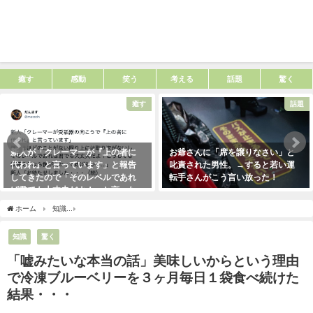
癒す
感動
笑う
考える
話題
驚く
癒す
話題
新人が「クレーマーが『上の者に
お爺さんに「席を譲りなさい」と
代われ』と言っています」と報告
叱責された男性。→すると若い運
してきたので「そのレベルであれ
転手さんがこう言い放った！
ば君でも大丈夫だよ！」と言った
2021年5月2日
ら・・・クレーマーにこう言い放
ホーム
知識
「嘘みたいな本当の話」美味しいからという理由で冷凍ブルーベリーを
った！（笑）
2021年5月10日
知識
驚く
「嘘みたいな本当の話」美味しいからという理由
で冷凍ブルーベリーを３ヶ月毎日１袋食べ続けた
結果・・・