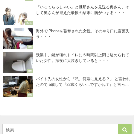
『いってらっしゃい』と旦那さんを見送る奥さん。そ
して奥さんが迎えた最後の結末に胸がつまる・・・
考える
海外でiPhoneを強奪された女性。そのやり口に言葉失
う・・・
恐怖
残業中、鍵が壊れトイレに５時間以上閉じ込められて
いた女性。深夜に大泣きしていると・・・
恐怖
バイト先の女性から『私、何歳に見える？』 と言われ
たので-5歳して『22歳くらい…ですかね？』と言った
ら・・・えっ？！
話題