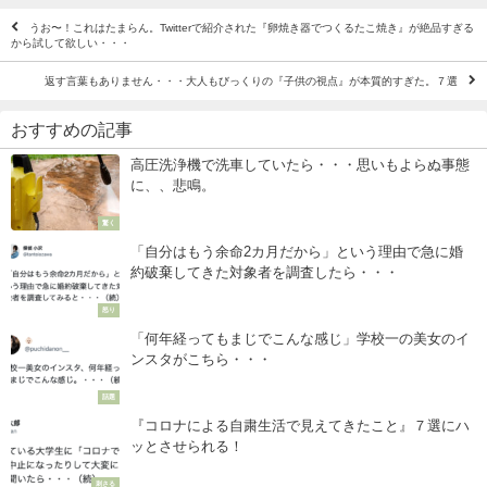
うお〜！これはたまらん。Twitterで紹介された『卵焼き器でつくるたこ焼き』が絶品すぎる
から試して欲しい・・・
返す言葉もありません・・・大人もびっくりの『子供の視点』が本質的すぎた。７選
おすすめの記事
高圧洗浄機で洗車していたら・・・思いもよらぬ事態
に、、悲鳴。
驚く
「自分はもう余命2カ月だから」という理由で急に婚
約破棄してきた対象者を調査したら・・・
怒り
「何年経ってもまじでこんな感じ」学校一の美女のイ
ンスタがこちら・・・
話題
『コロナによる自粛生活で見えてきたこと』７選にハ
ッとさせられる！
刺さる