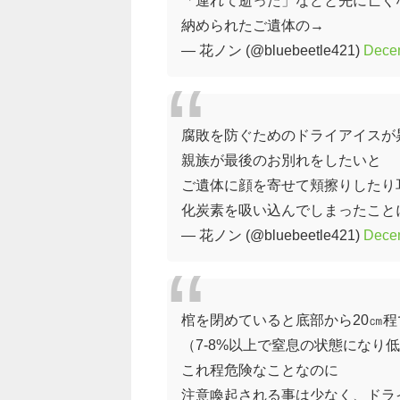
納められたご遺体の→
— 花ノン (@bluebeetle421)
Dece
腐敗を防ぐためのドライアイスが
親族が最後のお別れをしたいと
ご遺体に顔を寄せて頬擦りしたり
化炭素を吸い込んでしまったこと
— 花ノン (@bluebeetle421)
Dece
棺を閉めていると底部から20㎝程
（7-8%以上で窒息の状態になり
これ程危険なことなのに
注意喚起される事は少なく、ドラ