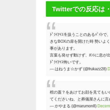
Twitterでの反応は
ﾄﾞﾗｲｱｲｽを扱うことのあるﾊﾞｲ
きなBOXの扉を開けた時 勢い
事があります。
言葉も発せず動けず、ﾎﾝﾄに息が
ﾄﾞﾗｲｱｲｽ怖いです。
— はねうま☆かず (@frukazz28)
D
棺の蓋？をあけてお顔を見てもい
てくださいね、と葬儀屋さんに言
— かやまる (@marumon8)
Decemb