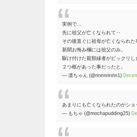
実例で…
先に祖父が亡くなられて‥
その後直ぐに祖母が亡くなられた
新聞お悔み欄には祖父のみ。
駆け付けた親類縁者がビックリし
２つ柩があった事だったと。
— 凛ちゃん (@rinrinrinrin1)
Decem
あまりにも亡くなられたのがショ
— もちゃ (@mochapudding25)
De