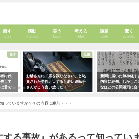
癒す
感動
笑う
考える
話題
驚く
relax
Impress
laugh
think
topic
surprise
癒す
話題
者に代
お爺さんに「席を譲りなさい」と叱
新聞に届いた無神経すぎ
告して
責された男性。→すると若い運転手
内容に絶句。しかしこの
ば君で
さんがこう言い放った！
なほどの公開処刑に合う
・・・
に・・・
2021年5月2日
！
2021年3月13日
て知っていますか？その内容に絶句・・・
亡する事故』があるって知ってい