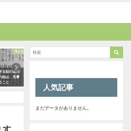
考える
話題
る姑の質問
「彼氏が浮気してるっぽい」って時
新人が「クレーマー
姑は、見事
はだいたいこれで無事、真実が掴め
われ』と言っていま
こと
ます。「怖すぎ（笑）」
きたので「そのレベ
人気記事
も大丈夫だよ！」と
2021年1月29日
クレーマーにこう言
（笑）
2021年5月10日
まだデータがありません。
ます