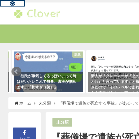
る
話題
「彼氏が浮気してるっぽい」って時
新人が「クレーマーが『上の
はだいたいこれで無事、真実が掴め
われ』と言っています」と報
ます。「怖すぎ（笑）」
きたので「そのレベルであれ
も大丈夫だよ！」と言ったら
2021年1月29日
クレーマーにこう言い放った
ホーム
未分類
『葬儀場で遺族が死亡する事故』があるっ
（笑）
2021年5月10日
未分類
『葬儀場で遺族が死
シェア