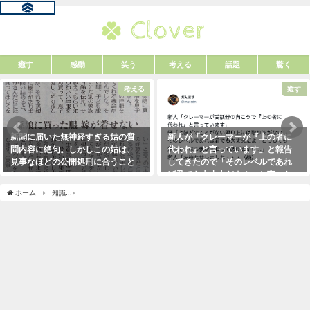
癒す
感動
笑う
考える
話題
驚く
考える
癒す
新聞に届いた無神経すぎる姑の質
新人が「クレーマーが『上の者に
問内容に絶句。しかしこの姑は、
代われ』と言っています」と報告
見事なほどの公開処刑に合うこと
してきたので「そのレベルであれ
に・・・
ば君でも大丈夫だよ！」と言った
ら・・・クレーマーにこう言い放
2021年3月13日
ホーム
知識
「6時間睡眠は徹夜と変わらない。」→それならばと、１時間多く寝てみ
った！（笑）
2021年5月10日