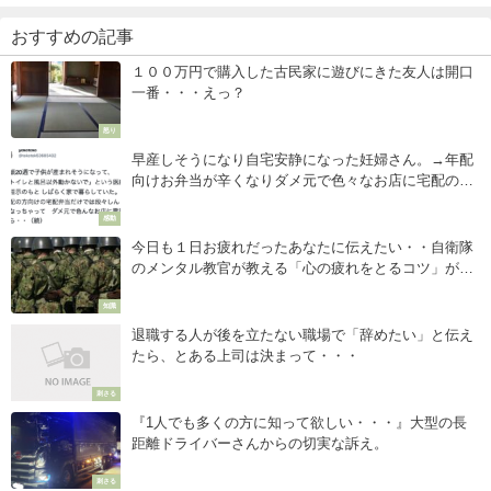
おすすめの記事
１００万円で購入した古民家に遊びにきた友人は開口
一番・・・えっ？
怒り
早産しそうになり自宅安静になった妊婦さん。→年配
向けお弁当が辛くなりダメ元で色々なお店に宅配の電
話をしていたらとあるランチ屋さんが・・・
感動
今日も１日お疲れだったあなたに伝えたい・・自衛隊
のメンタル教官が教える「心の疲れをとるコツ」が的
確すぎた！
知識
退職する人が後を立たない職場で「辞めたい」と伝え
たら、とある上司は決まって・・・
刺さる
『1人でも多くの方に知って欲しい・・・』大型の長
距離ドライバーさんからの切実な訴え。
刺さる