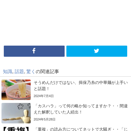
知識
,
話題
,
驚く
の関連記事
そうめんだけではない、揖保乃糸の中華麺が上手い
と話題！
2024年7月4日
「カスハラ」って何の略か知ってますか？・・間違
えた解釈していた人続出！
2024年5月28日
「重複」の読み方についてネットで大騒ぎ・・「じ