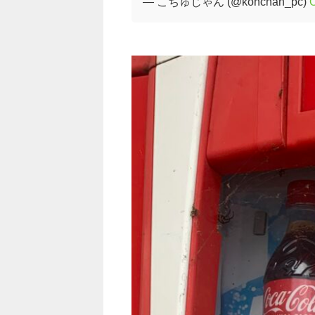
— こちゅじゃん (@konchan_pc)
O