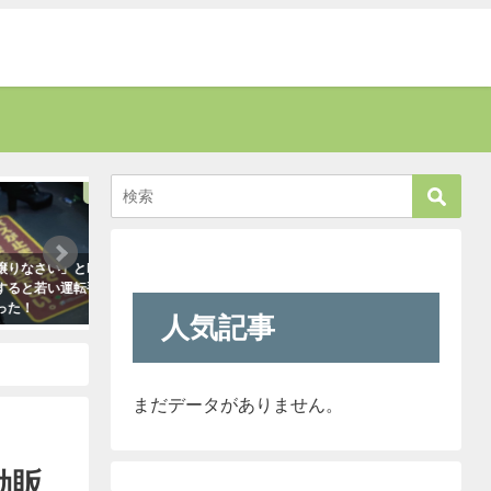
話題
話題
さい」と叱
「彼氏が浮気してるっぽい」って時
新人が「クレーマー
若い運転手
はだいたいこれで無事、真実が掴め
われ』と言っていま
ます。「怖すぎ（笑）」
きたので「そのレベ
人気記事
も大丈夫だよ！」と
2021年1月29日
クレーマーにこう言
（笑）
2021年5月10日
まだデータがありません。
動販