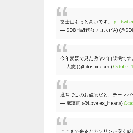
富士山もっと高いです。
pic.twit
— SDBH&野球(プロスピA) (@SDB
今年愛媛で見た激ヤバ自販機です
— 人志 (@hitoshidepon)
October 
通常でこのお値段だと、テーマパー
— 麻璃萌 (@Loveles_Hearts)
Octo
ここまで来るとガソリンが安く感