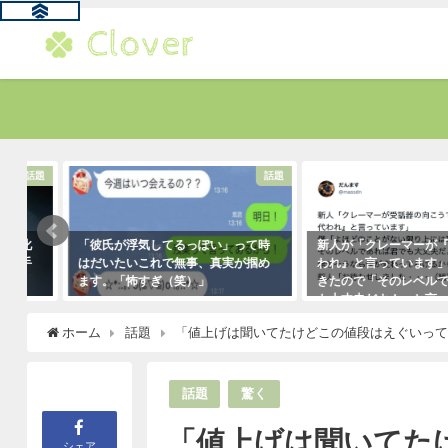
題
話題
「彼氏が浮気してるっぽい」って時
新人が「クレーマーが『上の
はだいたいこれで無事、真実が掴め
われ』と言っています」と報
ます。「怖すぎ（笑）」
きたので「そのレベルであれ
も大丈夫だよ！」と言ったら
2021年1月29日
クレーマーにこう言い放った
ホーム
話題
「値上げは聞いてたけどこの値段はえぐいっ
（笑）
2021年5月10日
話題
驚く
「値上げは聞いてた
シェア