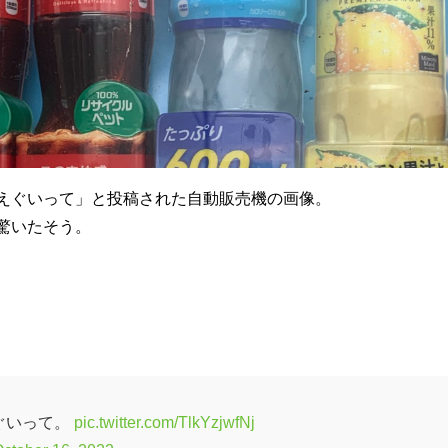
えぐいって」と投稿された自動販売機の画像。
驚いたそう。
ぐいって。
pic.twitter.com/TlkYzjwfNj