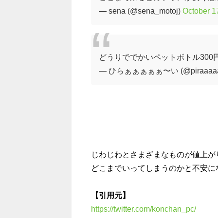
— sena (@sena_motoj)
October 1
どうりででかいペットボトル300
— ひらぁぁぁぁぁ〜い (@piraaaaa
じわじわとさまざまなものが値上が
どこまでいってしまうのかと不安になり
【引用元】
https://twitter.com/konchan_pc/