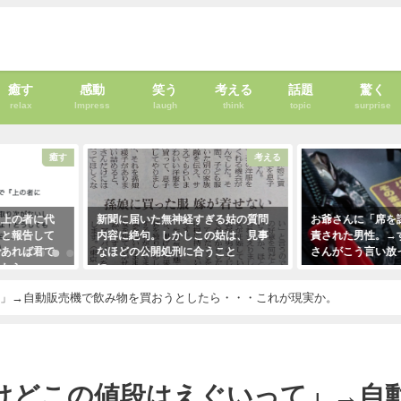
癒す
感動
笑う
考える
話題
驚く
relax
Impress
laugh
think
topic
surprise
癒す
考える
者に代
新聞に届いた無神経すぎる姑の質問
お爺さんに「席を譲りな
告して
内容に絶句。しかしこの姑は、見事
責された男性。→すると
ば君で
なほどの公開処刑に合うこと
さんがこう言い放った！
・・・
に・・・
2021年5月2日
！
2021年3月13日
て」→自動販売機で飲み物を買おうとしたら・・・これが現実か。
けどこの値段はえぐいって」→自