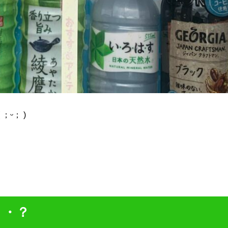
ᵕ； )
・・？