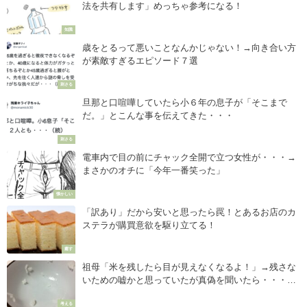
法を共有します」めっちゃ参考になる！
知識
歳をとるって悪いことなんかじゃない！→向き合い方
が素敵すぎるエピソード７選
刺さる
旦那と口喧嘩していたら小６年の息子が「そこまで
だ。」とこんな事を伝えてきた・・・
刺さる
電車内で目の前にチャック全開で立つ女性が・・・→
まさかのオチに「今年一番笑った」
懐かしい
「訳あり」だから安いと思ったら罠！とあるお店のカ
ステラが購買意欲を駆り立てる！
癒す
祖母「米を残したら目が見えなくなるよ！」→残さな
いための嘘かと思っていたが真偽を聞いたら・・・考
えさせられた。。
考える