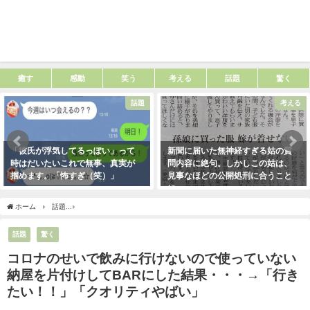
癒す
感動
笑う
考える
話題
驚く
話題
考える
「彼氏が浮気してるっぽい」って
新聞に届いた無神経すぎる姑の質
時はだいたいこれで無事、真実が
問内容に絶句。しかしこの姑は、
掴めます。「怖すぎ（笑）」
見事なほどの公開処刑に合うこと
に・・・
2021年1月29日
2021年3月13日
ホーム
話題
コロナのせいで飲みに行けないので使っていない納屋を片付けしてBAR
話題
驚く
コロナのせいで飲みに行けないので使っていない
納屋を片付けしてBARにした結果・・・→「行き
たい！！」「クオリティやばい」