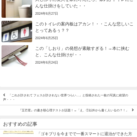
んな仕掛けをしていた・・
2024年6月27日
このトイレの案内板はアカン！・・こんな悲しいこ
とってあるぅ？？
2024年6月25日
この「しおり」の発想が素敵すぎる！→本に挟む
と、こんな仕掛けが・・
2024年6月24日
「これが許されて フェスが許されない世界つらい…」と投稿された一枚の写真に絶望の
声・・・
『五芒星』の書き順心理テストが話題！→「え、①以外から書く人いるの？！」
おすすめの記事
「ゴキブリを今までで一番スマートに退治ができた方