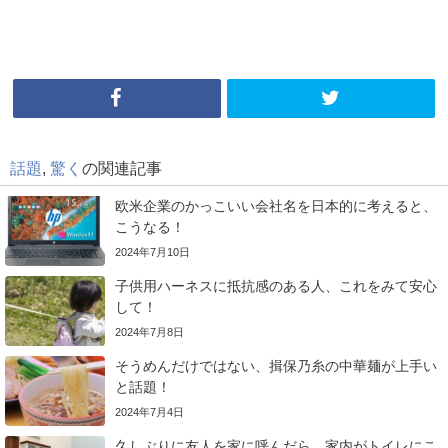
話題
,
驚く
の関連記事
欧米企業のかっこいい会社名を日本的に考えると、
こうなる！
2024年7月10日
子供用ハーネスに抵抗感のある人、これをみて安心
して！
2024年7月8日
そうめんだけではない、揖保乃糸の中華麺が上手い
と話題！
2024年7月4日
久しぶりに友人を家に呼んだら、家内がトイレにこ