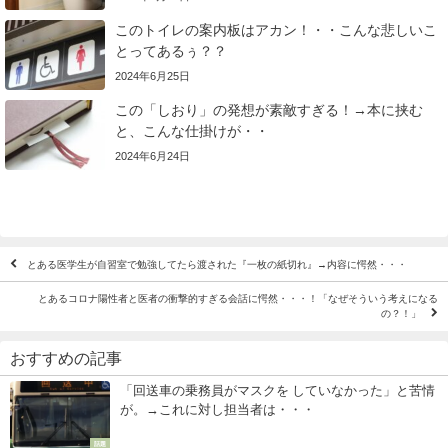
このトイレの案内板はアカン！・・こんな悲しいこ
とってあるぅ？？
2024年6月25日
この「しおり」の発想が素敵すぎる！→本に挟む
と、こんな仕掛けが・・
2024年6月24日
とある医学生が自習室で勉強してたら渡された『一枚の紙切れ』→内容に愕然・・・
とあるコロナ陽性者と医者の衝撃的すぎる会話に愕然・・・！「なぜそういう考えになる
の？！」
おすすめの記事
「回送車の乗務員がマスクを していなかった」と苦情
が。→これに対し担当者は・・・
話題