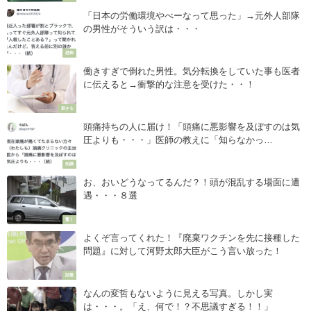
「日本の労働環境やべーなって思った」→元外人部隊
の男性がそういう訳は・・・
恐怖
働きすぎで倒れた男性。気分転換をしていた事も医者
に伝えると→衝撃的な注意を受けた・・！
刺さる
頭痛持ちの人に届け！「頭痛に悪影響を及ぼすのは気
圧よりも・・・」医師の教えに「知らなかっ
た・・！」
知識
お、おいどうなってるんだ？！頭が混乱する場面に遭
遇・・・８選
驚く
よくぞ言ってくれた！『廃棄ワクチンを先に接種した
問題』に対して河野太郎大臣がこう言い放った！
話題
なんの変哲もないように見える写真。しかし実
は・・・。「え、何で！？不思議すぎる！！」