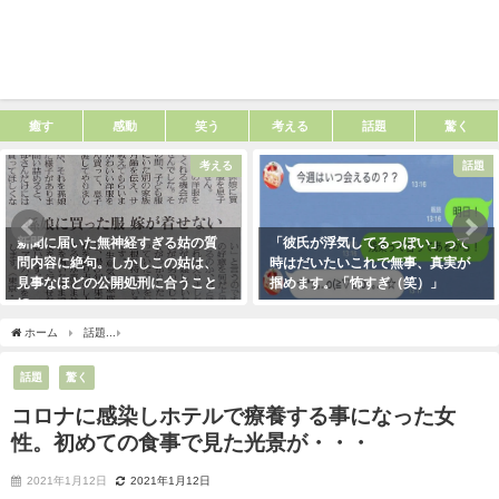
癒す
感動
笑う
考える
話題
驚く
考える
話題
新聞に届いた無神経すぎる姑の質
「彼氏が浮気してるっぽい」って
問内容に絶句。しかしこの姑は、
時はだいたいこれで無事、真実が
見事なほどの公開処刑に合うこと
掴めます。「怖すぎ（笑）」
に・・・
2021年1月29日
2021年3月13日
ホーム
話題
コロナに感染しホテルで療養する事になった女性。初めての食事で見た
話題
驚く
コロナに感染しホテルで療養する事になった女
性。初めての食事で見た光景が・・・
2021年1月12日
2021年1月12日