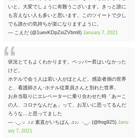
いと。大変でしょうに有難うございます。きっと誰に
も言えない人も多いと思います。このツイートで少し
でも誰かの気持ちが楽になりますように。
— こえだ (@1uevKDpZsiZVbm8)
January 7, 2021
状況とてもよくわかります。ペッパー君はいなかった
けど。
ホテルで会う人は若い人がほとんど。感染者側の世界
と、看護師さん･ホテル従業員さんと別れた世界。
お弁当取りにエレベーターに乗り合わせた時「あーこ
の人、コロナなんだぁ」って、お互いに思ってるんだ
ろうな…と思ってました
— ·.¸¸.·♩♪♫ 素直がいちばん ♫♪♩·.¸¸.· (@frog925)
Janu
ary 7, 2021