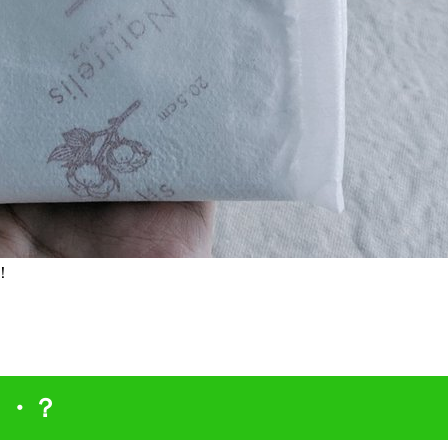
！
・・？