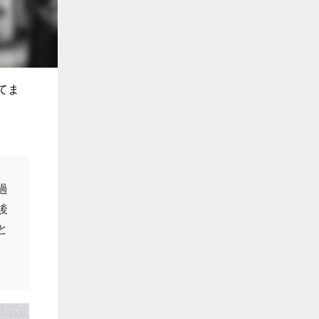
てま
過
後
と