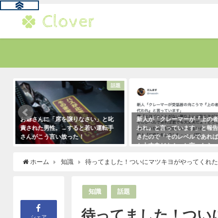
る
話題
お爺さんに「席を譲りなさい」と叱
新人が「クレーマーが『上の
責された男性。→すると若い運転手
われ』と言っています」と報
さんがこう言い放った！
きたので「そのレベルであれ
も大丈夫だよ！」と言ったら
2021年5月2日
クレーマーにこう言い放った
ホーム
知識
待ってました！ついにマツキヨがやってくれ
（笑）
2021年5月10日
知識
話題
待ってました！つい
シェア