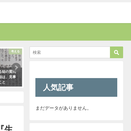
考える
話題
る姑の質問
お爺さんに「席を譲りなさい」と叱
新人が「クレーマー
姑は、見事
責された男性。→すると若い運転手
われ』と言っていま
こと
さんがこう言い放った！
きたので「そのレベ
人気記事
も大丈夫だよ！」と
2021年5月2日
クレーマーにこう言
（笑）
2021年5月10日
まだデータがありません。
『生