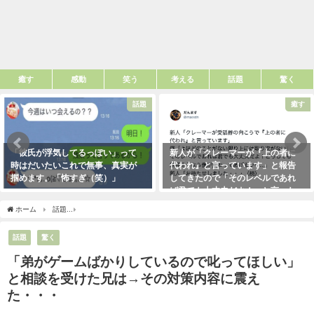
癒す
感動
笑う
考える
話題
驚く
話題
癒す
「彼氏が浮気してるっぽい」って
新人が「クレーマーが『上の者に
時はだいたいこれで無事、真実が
代われ』と言っています」と報告
掴めます。「怖すぎ（笑）」
してきたので「そのレベルであれ
ば君でも大丈夫だよ！」と言った
2021年1月29日
ら・・・クレーマーにこう言い放
ホーム
話題
「弟がゲームばかりしているので叱ってほしい」と相談を受けた兄は→
った！（笑）
2021年5月10日
話題
驚く
「弟がゲームばかりしているので叱ってほしい」
と相談を受けた兄は→その対策内容に震え
た・・・