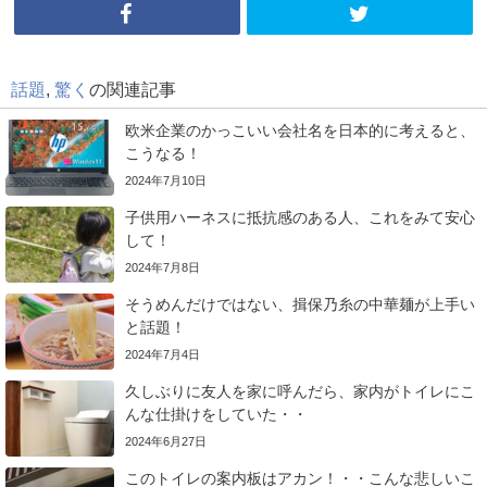
話題
,
驚く
の関連記事
欧米企業のかっこいい会社名を日本的に考えると、
こうなる！
2024年7月10日
子供用ハーネスに抵抗感のある人、これをみて安心
して！
2024年7月8日
そうめんだけではない、揖保乃糸の中華麺が上手い
と話題！
2024年7月4日
久しぶりに友人を家に呼んだら、家内がトイレにこ
んな仕掛けをしていた・・
2024年6月27日
このトイレの案内板はアカン！・・こんな悲しいこ