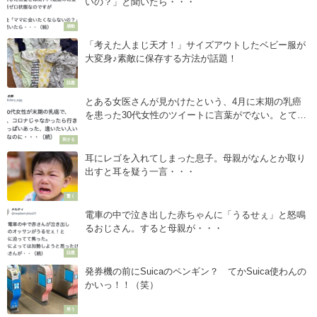
いの？」と聞いたら・・・
感動
「考えた人まじ天才！」サイズアウトしたベビー服が
大変身♪素敵に保存する方法が話題！
話題
とある女医さんが見かけたという、4月に末期の乳癌
を患った30代女性のツイートに言葉がでない。とても
やりきれない・・・
刺さる
耳にレゴを入れてしまった息子。母親がなんとか取り
出すと耳を疑う一言・・・
驚く
電車の中で泣き出した赤ちゃんに「うるせぇ」と怒鳴
るおじさん。すると母親が・・・
話題
発券機の前にSuicaのペンギン？ てかSuica使わんの
かいっ！！（笑）
笑う