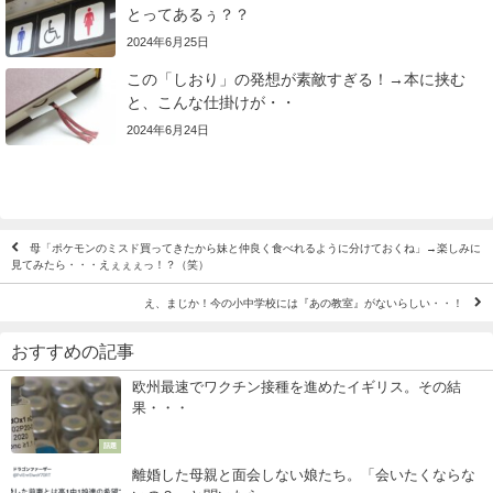
とってあるぅ？？
2024年6月25日
この「しおり」の発想が素敵すぎる！→本に挟む
と、こんな仕掛けが・・
2024年6月24日
母「ポケモンのミスド買ってきたから妹と仲良く食べれるように分けておくね」→楽しみに
見てみたら・・・えぇぇぇっ！？（笑）
え、まじか！今の小中学校には『あの教室』がないらしい・・！
おすすめの記事
欧州最速でワクチン接種を進めたイギリス。その結
果・・・
話題
離婚した母親と面会しない娘たち。「会いたくならな