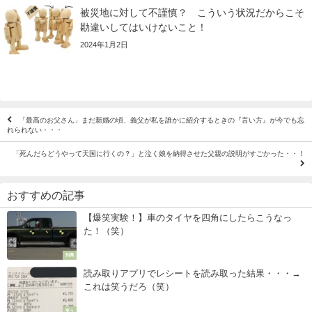
被災地に対して不謹慎？ こういう状況だからこそ
勘違いしてはいけないこと！
2024年1月2日
「最高のお父さん」まだ新婚の頃、義父が私を誰かに紹介するときの『言い方』が今でも忘
れられない・・・
「死んだらどうやって天国に行くの？」と泣く娘を納得させた父親の説明がすごかった・・！
おすすめの記事
【爆笑実験！】車のタイヤを四角にしたらこうなっ
た！（笑）
知識
読み取りアプリでレシートを読み取った結果・・・→
これは笑うだろ（笑）
笑う