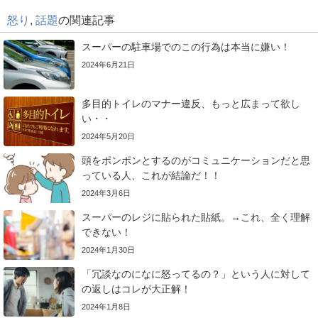
怒り
,
話題
の関連記事
スーパーの駐車場でのこの行為は本当に嫌い！
2024年6月21日
多目的トイレのマナー違反、もっと広まって欲し
い・・
2024年5月20日
頭をポンポンとするのがコミュニケーションだと思
っている人、これが結論だ！！
2024年3月6日
スーパーのレジに貼られた貼紙。→これ、全く理解
できない！
2024年1月30日
「冗談なのになに怒ってるの？」という人に対して
の返しはコレが大正解！
2024年1月8日