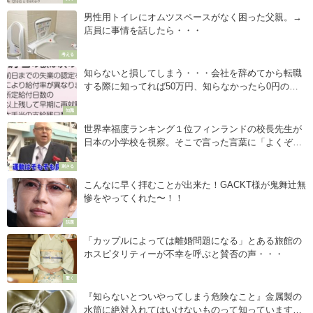
男性用トイレにオムツスペースがなく困った父親。→
店員に事情を話したら・・・
考える
知らないと損してしまう・・・会社を辞めてから転職
する際に知ってれば50万円、知らなかったら0円の制
度。
知識
世界幸福度ランキング１位フィンランドの校長先生が
日本の小学校を視察。そこで言った言葉に「よくぞ言
ってくれた！」「泣きそうになった」
刺さる
こんなに早く拝むことが出来た！GACKT様が鬼舞辻無
惨をやってくれた〜！！
話題
「カップルによっては離婚問題になる」とある旅館の
ホスピタリティーが不幸を呼ぶと賛否の声・・・
驚く
『知らないとついやってしまう危険なこと』金属製の
水筒に絶対入れてはいけないものって知っています