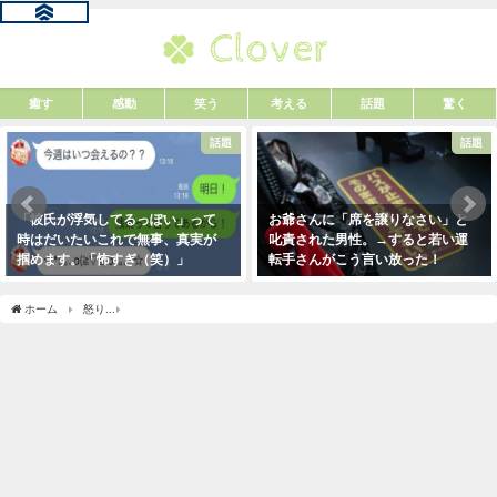
癒す
感動
笑う
考える
話題
驚く
話題
話題
「彼氏が浮気してるっぽい」って
お爺さんに「席を譲りなさい」と
時はだいたいこれで無事、真実が
叱責された男性。→すると若い運
掴めます。「怖すぎ（笑）」
転手さんがこう言い放った！
2021年1月29日
2021年5月2日
ホーム
怒り
「ケーキに卵の殻が混入していた」とお叱りの電話が入ったため、返金