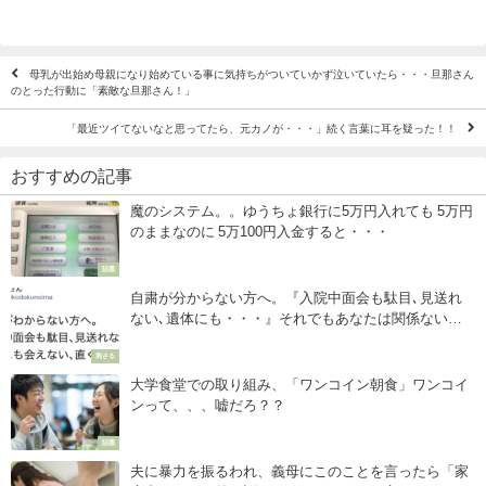
母乳が出始め母親になり始めている事に気持ちがついていかず泣いていたら・・・旦那さん
のとった行動に「素敵な旦那さん！」
「最近ツイてないなと思ってたら、元カノが・・・」続く言葉に耳を疑った！！
おすすめの記事
魔のシステム。。ゆうちょ銀行に5万円入れても 5万円
のままなのに 5万100円入金すると・・・
話題
自粛が分からない方へ。『入院中面会も駄目､見送れ
ない､遺体にも・・・』それでもあなたは関係ないと
言えますか？
刺さる
大学食堂での取り組み、「ワンコイン朝食」ワンコイ
ンって、、、嘘だろ？？
話題
夫に暴力を振るわれ、義母にこのことを言ったら「家