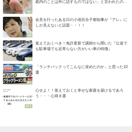
庭内のことは外に話すものではない」と言われたの
で、こう返した！！
怒り
会見を行ったある日の小池百合子都知事が『アレ』に
しか見えないと話題・・！！
話題
覚えておくべき！免許更新で講師から聞いた『公道で
も駐車場でも近寄らない方がいい車の特徴』
刺さる
「ランチパックってこんなに攻めたのか」と思った10
選
笑う
心せよ！！覚えておくと幸せな家庭を築けるであろ
う・・・心得８選
刺さる