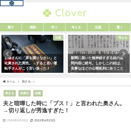
癒す
感動
笑う
考える
話題
驚く
話題
考える
お爺さんに「席を譲りなさい」と
新聞に届いた無神経すぎる姑の質
叱責された男性。→すると若い運
問内容に絶句。しかしこの姑は、
転手さんがこう言い放った！
見事なほどの公開処刑に合うこと
に・・・
2021年5月2日
2021年3月13日
ホーム
刺さる
夫と喧嘩した時に「ブス！」と言われた奥さん。→切り返しが秀逸す
刺さる
武勇伝
話題
夫と喧嘩した時に「ブス！」と言われた奥さん。
→切り返しが秀逸すぎた！
2020年8月26日
2022年4月23日