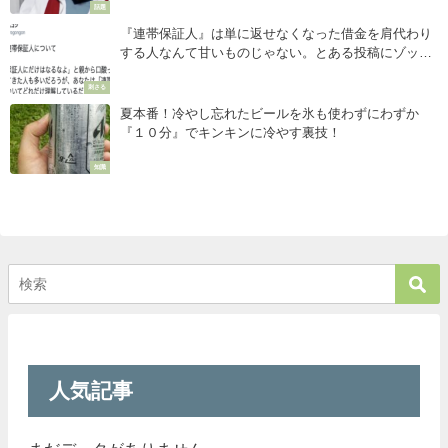
話題
『連帯保証人』は単に返せなくなった借金を肩代わり
する人なんて甘いものじゃない。とある投稿にゾッと
する・・・
刺さる
夏本番！冷やし忘れたビールを氷も使わずにわずか
『１０分』でキンキンに冷やす裏技！
知識
人気記事