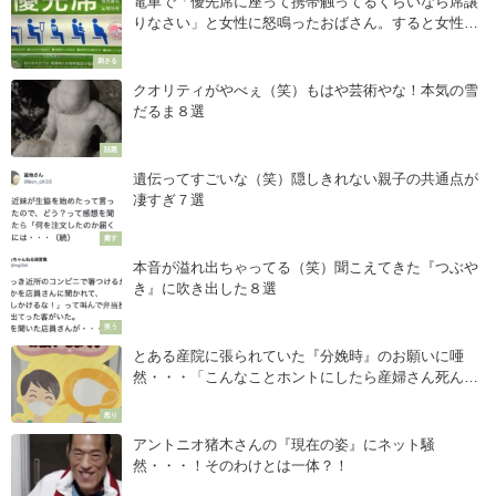
電車で「優先席に座って携帯触ってるくらいなら席譲
りなさい」と女性に怒鳴ったおばさん。すると女性は
泣き叫びながらこんな事を言った・・
刺さる
クオリティがやべぇ（笑）もはや芸術やな！本気の雪
だるま８選
話題
遺伝ってすごいな（笑）隠しきれない親子の共通点が
凄すぎ７選
癒す
本音が溢れ出ちゃってる（笑）聞こえてきた『つぶや
き』に吹き出した８選
笑う
とある産院に張られていた『分娩時』のお願いに唖
然・・・「こんなことホントにしたら産婦さん死んじ
ゃうよ！」
怒り
アントニオ猪木さんの『現在の姿』にネット騒
然・・・！そのわけとは一体？！