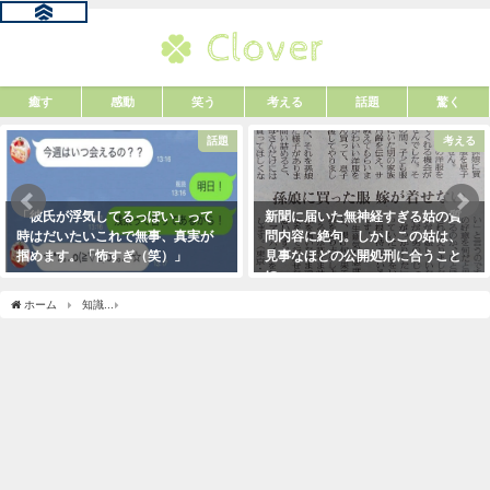
癒す
感動
笑う
考える
話題
驚く
話題
考える
「彼氏が浮気してるっぽい」って
新聞に届いた無神経すぎる姑の質
時はだいたいこれで無事、真実が
問内容に絶句。しかしこの姑は、
掴めます。「怖すぎ（笑）」
見事なほどの公開処刑に合うこと
に・・・
2021年1月29日
2021年3月13日
ホーム
知識
育児書読むよりSNSやってる方が遥かに役に立つ情報手に入る。→イン