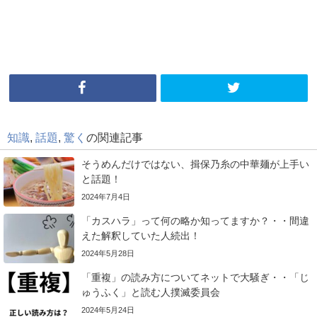
知識
,
話題
,
驚く
の関連記事
そうめんだけではない、揖保乃糸の中華麺が上手い
と話題！
2024年7月4日
「カスハラ」って何の略か知ってますか？・・間違
えた解釈していた人続出！
2024年5月28日
「重複」の読み方についてネットで大騒ぎ・・「じ
ゅうふく」と読む人撲滅委員会
2024年5月24日