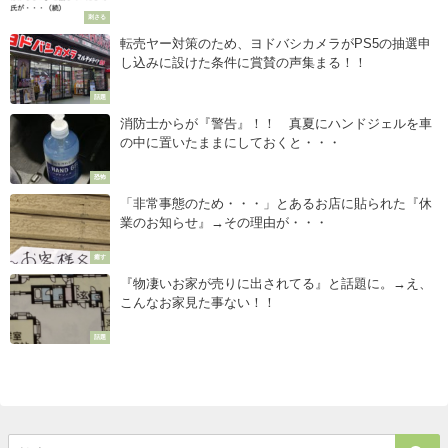
刺さる
転売ヤー対策のため、ヨドバシカメラがPS5の抽選申
し込みに設けた条件に賞賛の声集まる！！
話題
消防士からが『警告』！！ 真夏にハンドジェルを車
の中に置いたままにしておくと・・・
恐怖
「非常事態のため・・・」とあるお店に貼られた『休
業のお知らせ』→その理由が・・・
癒す
『物凄いお家が売りに出されてる』と話題に。→え、
こんなお家見た事ない！！
話題