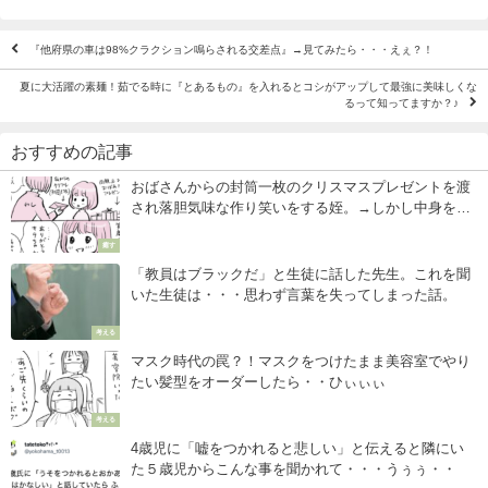
『他府県の車は98%クラクション鳴らされる交差点』→見てみたら・・・えぇ？！
夏に大活躍の素麺！茹でる時に『とあるもの』を入れるとコシがアップして最強に美味しくな
るって知ってますか？♪
おすすめの記事
おばさんからの封筒一枚のクリスマスプレゼントを渡
され落胆気味な作り笑いをする姪。→しかし中身を開
けると・・・反応が最高♪
癒す
「教員はブラックだ」と生徒に話した先生。これを聞
いた生徒は・・・思わず言葉を失ってしまった話。
考える
マスク時代の罠？！マスクをつけたまま美容室でやり
たい髪型をオーダーしたら・・ひぃぃぃ
考える
4歳児に「嘘をつかれると悲しい」と伝えると隣にい
た５歳児からこんな事を聞かれて・・・うぅぅ・・