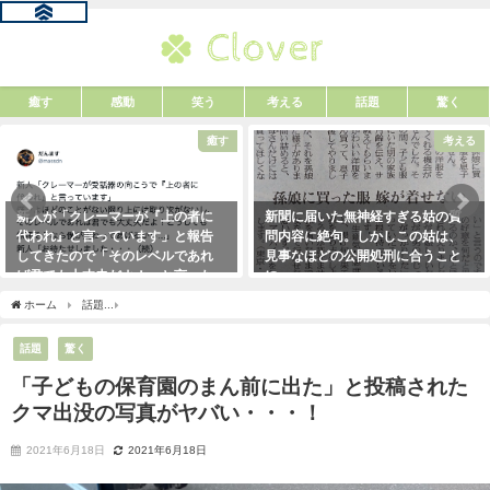
癒す
感動
笑う
考える
話題
驚く
癒す
考える
新人が「クレーマーが『上の者に
新聞に届いた無神経すぎる姑の質
代われ』と言っています」と報告
問内容に絶句。しかしこの姑は、
してきたので「そのレベルであれ
見事なほどの公開処刑に合うこと
ば君でも大丈夫だよ！」と言った
に・・・
ら・・・クレーマーにこう言い放
2021年3月13日
ホーム
話題
「子どもの保育園のまん前に出た」と投稿されたクマ出没の写真がヤバ
った！（笑）
2021年5月10日
話題
驚く
「子どもの保育園のまん前に出た」と投稿された
クマ出没の写真がヤバい・・・！
2021年6月18日
2021年6月18日