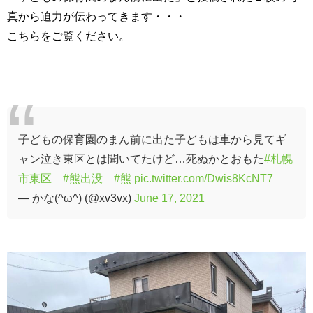
真から迫力が伝わってきます・・・
こちらをご覧ください。
子どもの保育園のまん前に出た子どもは車から見てギ
ャン泣き東区とは聞いてたけど…死ぬかとおもた
#札幌
市東区
#熊出没
#熊
pic.twitter.com/Dwis8KcNT7
— かな(^ω^) (@xv3vx)
June 17, 2021