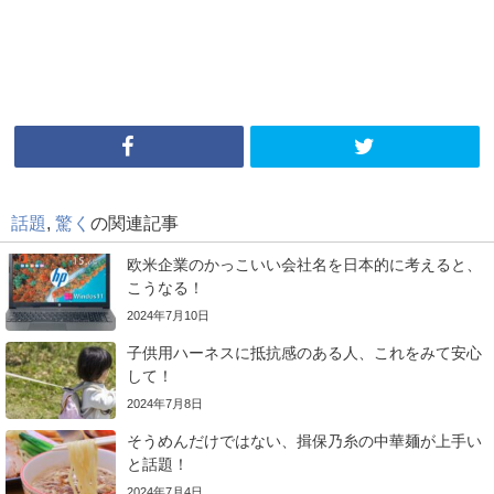
話題
,
驚く
の関連記事
欧米企業のかっこいい会社名を日本的に考えると、
こうなる！
2024年7月10日
子供用ハーネスに抵抗感のある人、これをみて安心
して！
2024年7月8日
そうめんだけではない、揖保乃糸の中華麺が上手い
と話題！
2024年7月4日