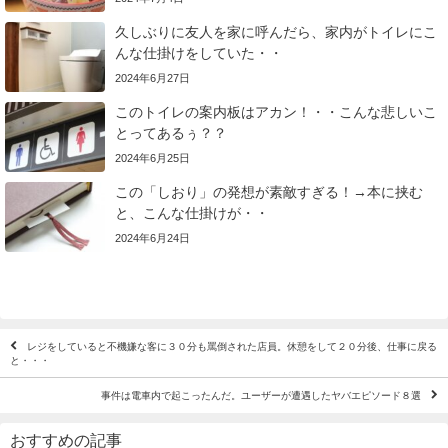
久しぶりに友人を家に呼んだら、家内がトイレにこ
んな仕掛けをしていた・・
2024年6月27日
このトイレの案内板はアカン！・・こんな悲しいこ
とってあるぅ？？
2024年6月25日
この「しおり」の発想が素敵すぎる！→本に挟む
と、こんな仕掛けが・・
2024年6月24日
レジをしていると不機嫌な客に３０分も罵倒された店員。休憩をして２０分後、仕事に戻る
と・・・
事件は電車内で起こったんだ。ユーザーが遭遇したヤバエピソード８選
おすすめの記事