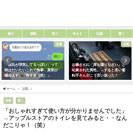
癒す
感動
笑う
考える
話題
驚く
話題
話題
「彼氏が浮気してるっぽい」って
お爺さんに「席を譲りなさい」と
時はだいたいこれで無事、真実が
叱責された男性。→すると若い運
掴めます。「怖すぎ（笑）」
転手さんがこう言い放った！
2021年1月29日
2021年5月2日
ホーム
話題
「おしゃれすぎて使い方が分かりませんでした」→アップルストアのト
話題
驚く
「おしゃれすぎて使い方が分かりませんでした」
→アップルストアのトイレを見てみると・・なん
だこりゃ！（笑）