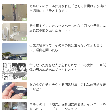
カルピスのボトルに施された『とある仕掛け』が凄い
と話題に！「天才すぎる！」
感動
男性用トイレにオムツスペースがなく困った父親。→
店員に事情を話したら・・・
考える
出先の駐車場で「その車の横は通らないで」と言う
夫。理由を聞いたら・・・
恐怖
亡くなった好きな人が忘れられずにいる女性。三角関
係の思わぬ結末にゾッとした・・・
恐怖
服のタグがチクチクする問題解決！これは画期的な裏
ワザだ！
知識
雨降りの日、１歳児が保育園に到着後レインコートを
脱いだら・・・「えっ、なんで？！」