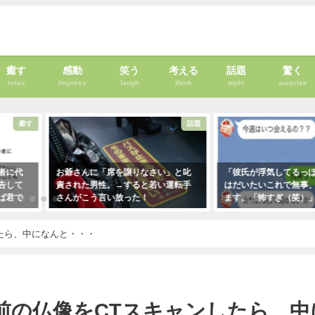
癒す
感動
笑う
考える
話題
驚く
relax
Impress
laugh
think
topic
surprise
癒す
話題
者に代
お爺さんに「席を譲りなさい」と叱
「彼氏が浮気してるっぽ
告して
責された男性。→すると若い運転手
はだいたいこれで無事、
ば君で
さんがこう言い放った！
ます。「怖すぎ（笑）」
・・・
2021年5月2日
2021年1月29日
！
したら、中になんと・・・
年前の仏像をCTスキャンしたら、中