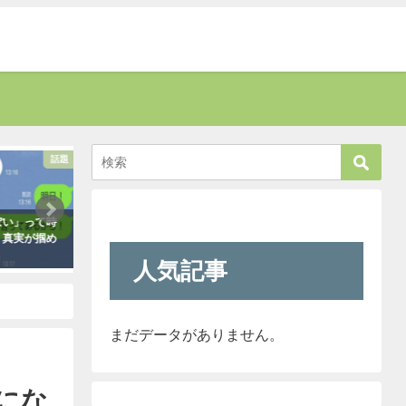
話題
考える
い」って時
新聞に届いた無神経すぎる姑の質問
新人が「クレーマー
真実が掴め
内容に絶句。しかしこの姑は、見事
われ』と言っていま
なほどの公開処刑に合うこと
きたので「そのレベ
人気記事
に・・・
も大丈夫だよ！」と
クレーマーにこう言
2021年3月13日
（笑）
2021年5月10日
まだデータがありません。
にな