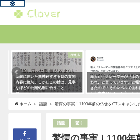
題
考える
新聞に届いた無神経すぎる姑の質問
新人が「クレーマーが『上の
内容に絶句。しかしこの姑は、見事
われ』と言っています」と報
なほどの公開処刑に合うこと
きたので「そのレベルであれ
に・・・
も大丈夫だよ！」と言ったら
クレーマーにこう言い放った
2021年3月13日
ホーム
話題
驚愕の事実！1100年前の仏像をCTスキャン
（笑）
2021年5月10日
話題
驚く
驚愕の事実！1100
シェア