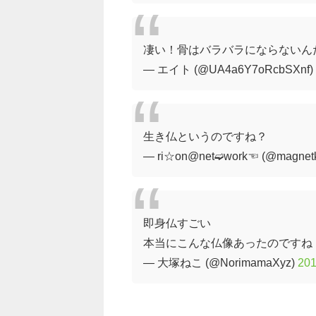
凄い！骨はバラバラにならないんだね！
— エイト (@UA4a6Y7oRcbSXnf)
生き仏というのですね？
— ri☆on@net➫work☜ (@magnetk
即身仏すごい
本当にこんな仏像あったのですね
— 大塚ねこ (@NorimamaXyz)
20