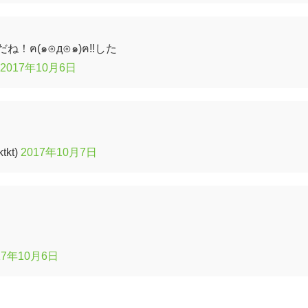
ฅ(๑⊙д⊙๑)ฅ!!した
2017年10月6日
tkt)
2017年10月7日
17年10月6日