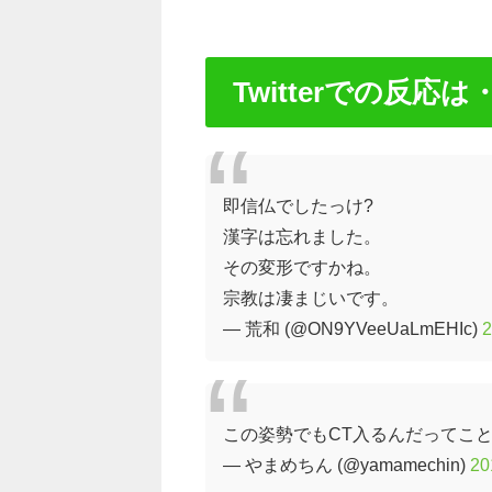
Twitterでの反応は
即信仏でしたっけ?
漢字は忘れました。
その変形ですかね。
宗教は凄まじいです。
— 荒和 (@ON9YVeeUaLmEHIc)
この姿勢でもCT入るんだってこ
— やまめちん (@yamamechin)
2