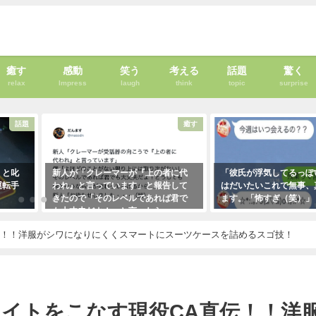
癒す
感動
笑う
考える
話題
驚く
relax
Impress
laugh
think
topic
surprise
話題
癒す
」と叱
新人が「クレーマーが『上の者に代
「彼氏が浮気してるっぽ
運転手
われ』と言っています」と報告して
はだいたいこれで無事、
きたので「そのレベルであれば君で
ます。「怖すぎ（笑）」
も大丈夫だよ！」と言ったら・・・
2021年1月29日
クレーマーにこう言い放った！
直伝！！洋服がシワになりにくくスマートにスーツケースを詰めるスゴ技！
（笑）
2021年5月10日
ライトをこなす現役CA直伝！！洋