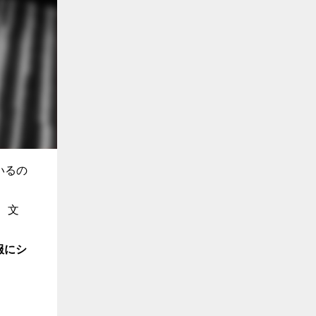
いるの
、文
服にシ