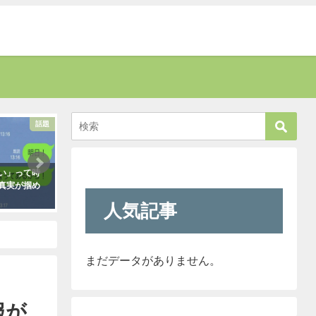
話題
考える
い」って時
新聞に届いた無神経すぎる姑の質問
お爺さんに「席を譲
真実が掴め
内容に絶句。しかしこの姑は、見事
責された男性。→す
なほどの公開処刑に合うこと
さんがこう言い放っ
人気記事
に・・・
2021年5月2日
2021年3月13日
まだデータがありません。
服が