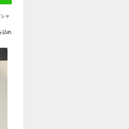
T
シャ
を詰め