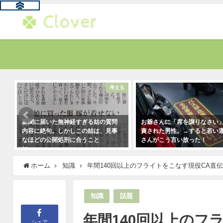
題
考える
新聞に届いた無神経すぎる姑の質問
お爺さんに「席を譲りなさい
内容に絶句。しかしこの姑は、見事
責された男性。→すると若い
なほどの公開処刑に合うこと
さんがこう言い放った！
に・・・
2021年5月2日
2021年3月13日
ホーム
知識
年間140回以上のフライトをこなす現役CA
知識
話題
年間140回以上のフ
シェア