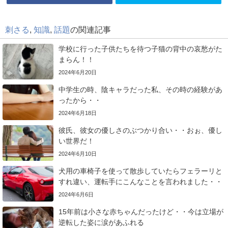
刺さる
,
知識
,
話題
の関連記事
学校に行った子供たちを待つ子猫の背中の哀愁がた
まらん！！
2024年6月20日
中学生の時、陰キャラだった私、その時の経験があ
ったから・・
2024年6月18日
彼氏、彼女の優しさのぶつかり合い・・おぉ、優し
い世界だ！
2024年6月10日
犬用の車椅子を使って散歩していたらフェラーリと
すれ違い、運転手にこんなことを言われました・・
2024年6月6日
15年前は小さな赤ちゃんだったけど・・今は立場が
逆転した姿に涙があふれる