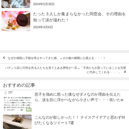
2024年5月30日
たった３人しか集まらなかった同窓会、その理由を
知って涙が溢れた！
2024年4月6日
なぜか病院に子猫を咥えやってきた猫。→その後の展開に心震える・・・！
パチンコ店に行列を作る人たちを見てとある男性が一言→「子供たちが思っていることを完璧
に代弁してくれる・・・」
おすすめの記事
息子を強めに怒った後なぜダメなのか理由を伝えた
ら、涙を目に浮かべながら小さい声で・・・吹いたw
癒す
こんなのが欲しかった！！ ナイスアイデアと思わず叫
びたくなるツイート7選