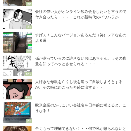
知識
会社の偉い人がオンライン飲み会をしたいと言うので
付き合ったら・・・→これが新時代のパワハラか
怒り
すげぇ！こんなバージョンあるんだ（笑）レアなあの
店８選
話題
孫が謝っているのに許さないおばあちゃん。→その真
意を知ってハッとさせられる・・・
刺さる
大好きな母親を亡くし後を追って自殺しようとする
が、その時に起こった奇跡に涙する・・
刺さる
欧米企業のかっこいい会社名を日本的に考えると、こ
うなる！
笑う
全くもって理解できない！・・何で私が怒られないと