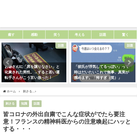
癒す
感動
笑う
考える
話題
驚く
話題
話題
お爺さんに「席を譲りなさい」と
「彼氏が浮気してるっぽい」って
叱責された男性。→すると若い運
時はだいたいこれで無事、真実が
転手さんがこう言い放った！
掴めます。「怖すぎ（笑）」
2021年5月2日
2021年1月29日
ホーム
刺さる
皆コロナの外出自粛でこんな症状がでたら要注意！フランスの精神科
刺さる
知識
話題
皆コロナの外出自粛でこんな症状がでたら要注
意！フランスの精神科医からの注意喚起にハッと
する・・・