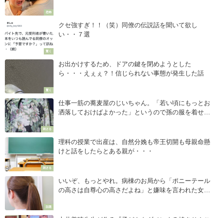
る・・・」
恐怖
クセ強すぎ！！（笑）同僚の伝説話を聞いて欲し
い・・７選
驚く
お出かけするため、ドアの鍵を閉めようとした
ら・・・えぇぇ？！信じられない事態が発生した話
驚く
仕事一筋の蕎麦屋のじいちゃん。「若い頃にもっとお
洒落しておけばよかった」というので孫の服を着せて
みたら・・・「最高すぎる！」
刺さる
理科の授業で出産は、自然分娩も帝王切開も母親命懸
けと話をしたらとある親が・・・
刺さる
いいぞ、もっとやれ。病棟のお局から「ポニーテール
の高さは自尊心の高さだよね」と嫌味を言われた女性
はこうした・・・
話題