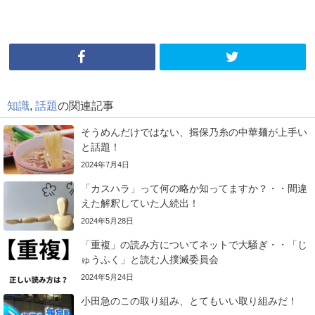
知識
,
話題
の関連記事
そうめんだけではない、揖保乃糸の中華麺が上手い
と話題！
2024年7月4日
「カスハラ」って何の略か知ってますか？・・間違
えた解釈していた人続出！
2024年5月28日
「重複」の読み方についてネットで大騒ぎ・・「じ
ゅうふく」と読む人撲滅委員会
2024年5月24日
小田急のこの取り組み、とてもいい取り組みだ！