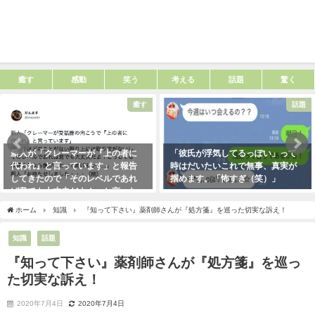
癒す
感動
笑う
考える
話題
驚く
癒す
話題
新人が「クレーマーが『上の者に
「彼氏が浮気してるっぽい」って
代われ』と言っています」と報告
時はだいたいこれで無事、真実が
してきたので「そのレベルであれ
掴めます。「怖すぎ（笑）」
ば君でも大丈夫だよ！」と言った
2021年1月29日
ら・・・クレーマーにこう言い放
ホーム
知識
『知って下さい』薬剤師さんが『処方箋』を巡った切実な訴え！
った！（笑）
2021年5月10日
知識
話題
『知って下さい』薬剤師さんが『処方箋』を巡っ
た切実な訴え！
2020年7月4日
2020年7月4日