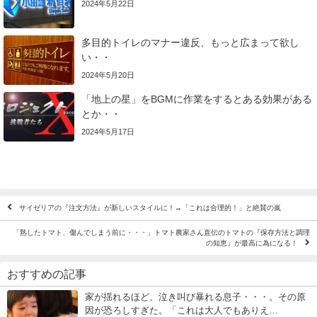
2024年5月22日
多目的トイレのマナー違反、もっと広まって欲し
い・・
2024年5月20日
「地上の星」をBGMに作業をするとある効果がある
とか・・
2024年5月17日
サイゼリアの『注文方法』が新しいスタイルに！→「これは合理的！」と絶賛の嵐
「熟したトマト、傷んでしまう前に・・・」トマト農家さん直伝のトマトの『保存方法と調理
の知恵』が最高に為になる！
おすすめの記事
家が揺れるほど、泣き叫び暴れる息子・・・。その原
因が恐ろしすぎた。「これは大人でもありえ