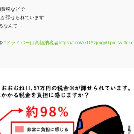
消費税などで
税金が課せられています
るなんて
を
#ドライバーは高額納税者
https://t.co/AxDAzjmgy0
pic.twitter.