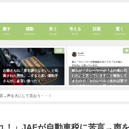
癒す
感動
笑う
考える
話題
驚く
relax
Impress
laugh
think
topic
surprise
話題
癒す
」と叱
新人が「クレーマーが『上の者に代
新聞に届いた無神経すぎ
運転手
われ』と言っています」と報告して
内容に絶句。しかしこの
きたので「そのレベルであれば君で
なほどの公開処刑に合う
も大丈夫だよ！」と言ったら・・・
に・・・
クレーマーにこう言い放った！
2021年3月13日
苦言→声を大にして言おう・・！
（笑）
2021年5月10日
れ！」JAFが自動車税に苦言→声