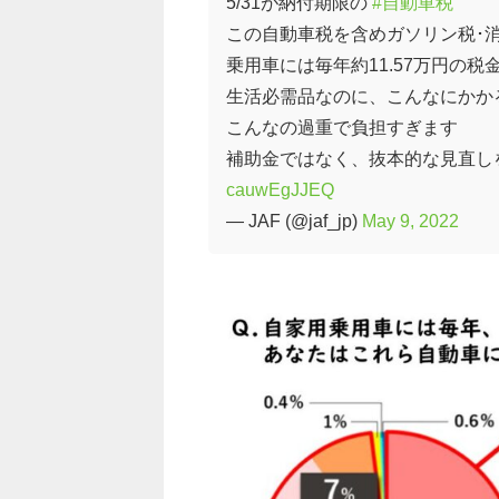
5/31が納付期限の
#自動車税
この自動車税を含めガソリン税･
乗用車には毎年約11.57万円の
生活必需品なのに、こんなにかか
こんなの過重で負担すぎます
補助金ではなく、抜本的な見直し
cauwEgJJEQ
— JAF (@jaf_jp)
May 9, 2022