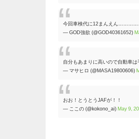
今回車検代に12まんえん……………ち
— GOD強欲 (@GOD40361652)
M
自分もあまりに高いので自動車は手
— マサヒロ (@MASA19800606)
M
おお！とうとうJAFが！！
— ここの (@kokono_ai)
May 9, 2