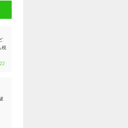
ど
も税
022
破