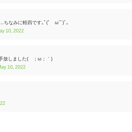
なみに軽四です｡ﾟ(ﾟ´ω`ﾟ)ﾟ｡
ay 10, 2022
放しました(´；ω；｀)
ay 10, 2022
022