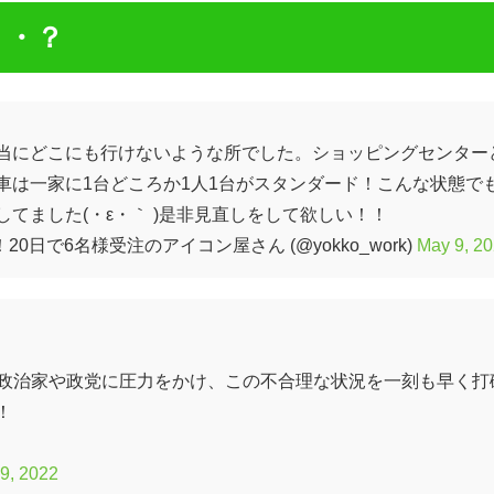
・・？
当にどこにも行けないような所でした。ショッピングセンター
車は一家に1台どころか1人1台がスタンダード！こんな状態で
てました(・ε・｀ )是非見直しをして欲しい！！
0日で6名様受注のアイコン屋さん (@yokko_work)
May 9, 2
め、政治家や政党に圧力をかけ、この不合理な状況を一刻も早く打
！
9, 2022