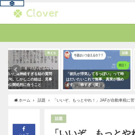
る
話題
「彼氏が浮気してるっぽい」って時
お爺さんに「席を譲りなさい
はだいたいこれで無事、真実が掴め
責された男性。→すると若い
ます。「怖すぎ（笑）」
さんがこう言い放った！
2021年1月29日
2021年5月2日
ホーム
話題
「いいぞ、もっとやれ！」JAFが自動車税に
話題
「いいぞ、もっとや
シェア