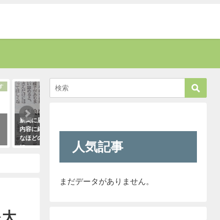
考える
話題
る姑の質問
「彼氏が浮気してるっぽい」って時
お爺さんに「席を譲
姑は、見事
はだいたいこれで無事、真実が掴め
責された男性。→す
こと
ます。「怖すぎ（笑）」
さんがこう言い放っ
人気記事
2021年1月29日
2021年5月2日
まだデータがありません。
を大