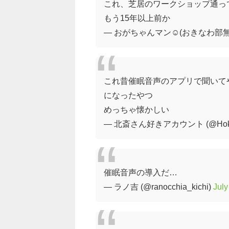
これ、芝居のワークショップ通っ
もう15年以上前か
— おがちゃんマン☺(おきなわ部無料ライ
これ昔催眠音声のアプリで聞いて
になったやつ
めっちゃ懐かしい
— 北斎さん好きアカウント (@Hokus
催眠音声の導入だ…
— ラノ吉 (@ranocchia_kichi)
July