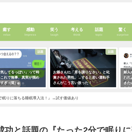
癒す
感動
笑う
考える
話題
驚く
relax
Impress
laugh
think
topic
surprise
話題
話題
って時
お爺さんに「席を譲りなさい」と叱
新人が「クレーマーが『
が掴め
責された男性。→すると若い運転手
われ』と言っています」
さんがこう言い放った！
きたので「そのレベルで
も大丈夫だよ！」と言っ
2021年5月2日
クレーマーにこう言い放
分で眠りに落ちる睡眠導入法！』→試す価値あり
（笑）
2021年5月10日
成功と話題の『たった2分で眠り