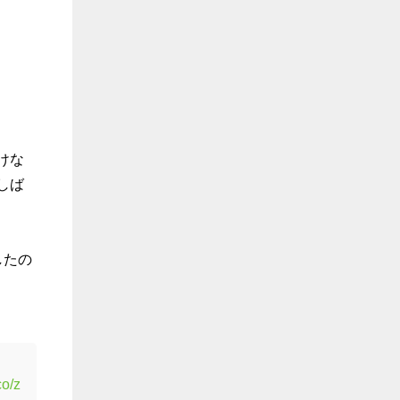
けな
しば
したの
co/z