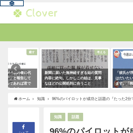
す
考える
新聞に届いた無神経すぎる姑の質問
「彼氏が浮気してるっぽい」
内容に絶句。しかしこの姑は、見事
はだいたいこれで無事、真実
なほどの公開処刑に合うこと
ます。「怖すぎ（笑）」
に・・・
2021年1月29日
2021年3月13日
ホーム
知識
96%のパイロットが成功と話題の『たった2
知識
話題
96%のパイロットが
シェア