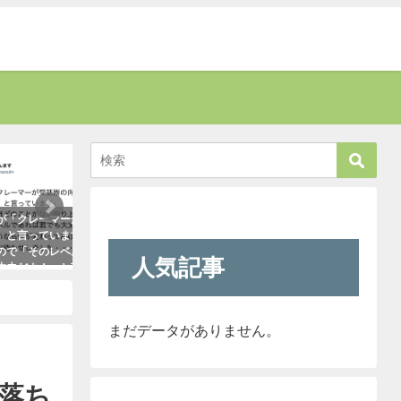
癒す
考える
上の者に代
新聞に届いた無神経すぎる姑の質問
「彼氏が浮気してる
と報告して
内容に絶句。しかしこの姑は、見事
はだいたいこれで無
あれば君で
なほどの公開処刑に合うこと
ます。「怖すぎ（笑
人気記事
たら・・・
に・・・
2021年1月29日
った！
2021年3月13日
まだデータがありません。
に落ち