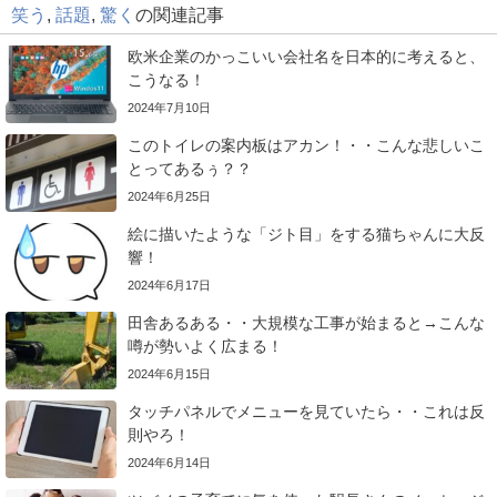
笑う
,
話題
,
驚く
の関連記事
欧米企業のかっこいい会社名を日本的に考えると、
こうなる！
2024年7月10日
このトイレの案内板はアカン！・・こんな悲しいこ
とってあるぅ？？
2024年6月25日
絵に描いたような「ジト目」をする猫ちゃんに大反
響！
2024年6月17日
田舎あるある・・大規模な工事が始まると→こんな
噂が勢いよく広まる！
2024年6月15日
タッチパネルでメニューを見ていたら・・これは反
則やろ！
2024年6月14日