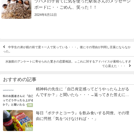
ツバメの子育てに気を使った駅長さんのメッセージ
ボードに・・ごめん、笑った！！
2024年6月11日
中学生の弟が鏡の前で度々一人で笑っている・・・。後にその理由が判明し言葉にならなか
った。
水族館のアンケートに寄せられた驚きの恋愛相談。→これに対するアドバイスが素晴らしすぎ
て心震えた・・・
おすすめの記事
精神科の先生に「自己肯定感ってどうやったら上がる
んですか？」と聞いたら・・・→返ってきた答えに考
えさせられる！
知識
毎日『ポテチとコーラ』を飲み食いする同僚。その理
由に愕然「気をつけなければ・・」
刺さる