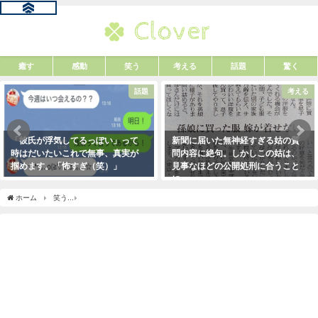
癒す
感動
笑う
考える
話題
驚く
話題
考える
「彼氏が浮気してるっぽい」って
新聞に届いた無神経すぎる姑の質
時はだいたいこれで無事、真実が
問内容に絶句。しかしこの姑は、
掴めます。「怖すぎ（笑）」
見事なほどの公開処刑に合うこと
に・・・
2021年1月29日
2021年3月13日
ホーム
笑う
近所のコンビニへ行くだけなので面倒だと思い、適当にブラをつけて行