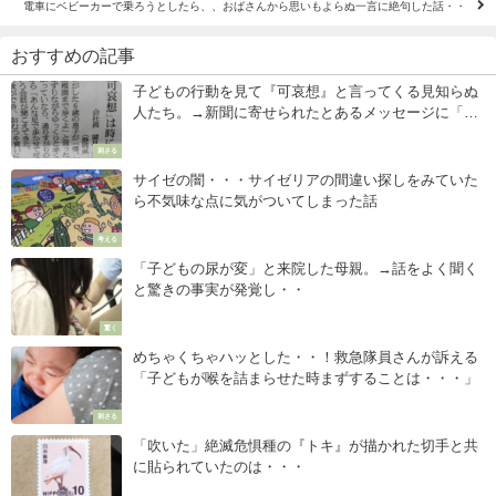
電車にベビーカーで乗ろうとしたら、、おばさんから思いもよらぬ一言に絶句した話・・
おすすめの記事
子どもの行動を見て『可哀想』と言ってくる見知らぬ
人たち。→新聞に寄せられたとあるメッセージに「子
育てママ、パパ達の気持ちを代弁してくれてい
刺さる
る・・・！」
サイゼの闇・・・サイゼリアの間違い探しをみていた
ら不気味な点に気がついてしまった話
考える
「子どもの尿が変」と来院した母親。→話をよく聞く
と驚きの事実が発覚し・・
驚く
めちゃくちゃハッとした・・！救急隊員さんが訴える
「子どもが喉を詰まらせた時まずすることは・・・」
刺さる
「吹いた」絶滅危惧種の『トキ』が描かれた切手と共
に貼られていたのは・・・