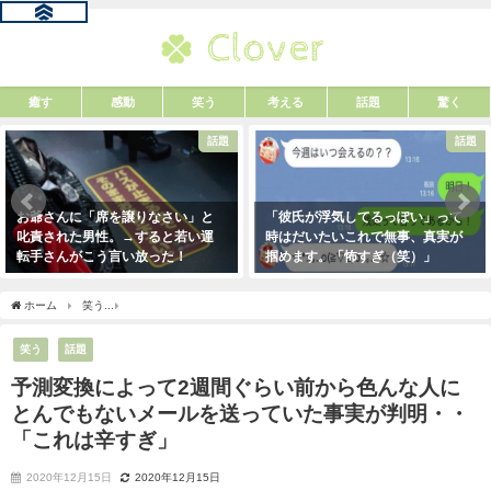
癒す
感動
笑う
考える
話題
驚く
話題
話題
お爺さんに「席を譲りなさい」と
「彼氏が浮気してるっぽい」って
叱責された男性。→すると若い運
時はだいたいこれで無事、真実が
転手さんがこう言い放った！
掴めます。「怖すぎ（笑）」
2021年5月2日
2021年1月29日
ホーム
笑う
予測変換によって2週間ぐらい前から色んな人にとんでもないメールを送
笑う
話題
予測変換によって2週間ぐらい前から色んな人に
とんでもないメールを送っていた事実が判明・・
「これは辛すぎ」
2020年12月15日
2020年12月15日