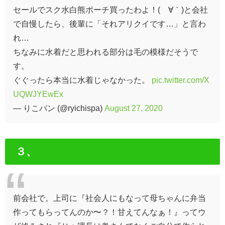
セールでスク水白熊ポーチ買ったわよ！(´∀｀)と会社
で自慢したら、後輩に「それアリクイです…」と言わ
れ…
ちなみに水着だと思われる部分は毛の模様だそうで
す。
ぐぐったら本当に水着じゃなかった。
pic.twitter.com/X
UQWJYEwEx
— りこパン (@ryichispa)
August 27, 2020
３、
前会社で。上司に『社会人にもなって母ちゃんに弁当
作ってもらってんのか〜？！甘えてんなぁ！』ってウ