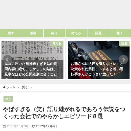
癒す
感動
笑う
考える
話題
驚く
考える
話題
新聞に届いた無神経すぎる姑の質
お爺さんに「席を譲りなさい」と
問内容に絶句。しかしこの姑は、
叱責された男性。→すると若い運
見事なほどの公開処刑に合うこと
転手さんがこう言い放った！
に・・・
2021年5月2日
2021年3月13日
ホーム
笑う
やばすぎる（笑）語り継がれるであろう伝説をつくった会社でのやらか
笑う
やばすぎる（笑）語り継がれるであろう伝説をつ
くった会社でのやらかしエピソード８選
2021年10月29日
2022年12月6日