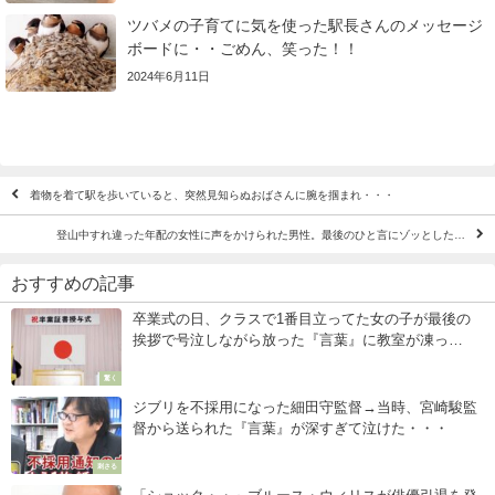
ツバメの子育てに気を使った駅長さんのメッセージ
ボードに・・ごめん、笑った！！
2024年6月11日
着物を着て駅を歩いていると、突然見知らぬおばさんに腕を掴まれ・・・
登山中すれ違った年配の女性に声をかけられた男性。最後のひと言にゾッとした…
おすすめの記事
卒業式の日、クラスで1番目立ってた女の子が最後の
挨拶で号泣しながら放った『言葉』に教室が凍っ
た・・・
驚く
ジブリを不採用になった細田守監督→当時、宮崎駿監
督から送られた『言葉』が深すぎて泣けた・・・
刺さる