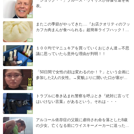
「ショック・・」ブルース・ウィリスが俳優引退を発
表。
話題
またこの季節がやってきた....『お店クオリティのフッ
カフカ肉まんが食べられる』超簡単ライフハック！マ
ジで最高。
知識
１００均でマニュキアを買っていくおじさん達→不思
議に思っていたら意外な理由が判明！！
話題
「50日間で女性の顔は変わるのか！？」という企画に
参加した2人の女性。→変貌ぶりに開いた口が塞がら
ない・・・
感動
トラブルに巻き込まれ警察を呼ぶとき『絶対に言って
はいけない言葉』があるという。それは・・・
知識
アルコール依存症の父親に虐待され命を落とした8歳
の少女。亡くなる前にウイスキーメーカーに送った手
紙が胸に突き刺さる・・