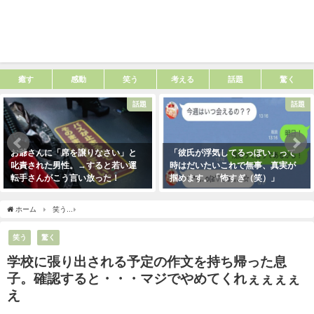
癒す
感動
笑う
考える
話題
驚く
話題
話題
お爺さんに「席を譲りなさい」と
「彼氏が浮気してるっぽい」って
叱責された男性。→すると若い運
時はだいたいこれで無事、真実が
転手さんがこう言い放った！
掴めます。「怖すぎ（笑）」
2021年5月2日
2021年1月29日
ホーム
笑う
学校に張り出される予定の作文を持ち帰った息子。確認すると・・・マ
笑う
驚く
学校に張り出される予定の作文を持ち帰った息
子。確認すると・・・マジでやめてくれぇぇぇぇ
え