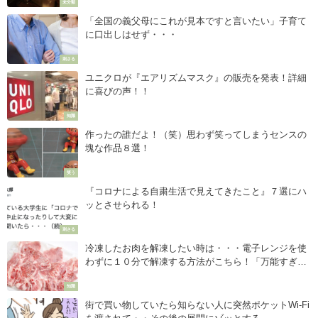
未分類
「全国の義父母にこれが見本ですと言いたい」子育て
に口出しはせず・・・
刺さる
ユニクロが『エアリズムマスク』の販売を発表！詳細
に喜びの声！！
知識
作ったの誰だよ！（笑）思わず笑ってしまうセンスの
塊な作品８選！
笑う
『コロナによる自粛生活で見えてきたこと』７選にハ
ッとさせられる！
刺さる
冷凍したお肉を解凍したい時は・・・電子レンジを使
わずに１０分で解凍する方法がこちら！「万能すぎ
る」
知識
街で買い物していたら知らない人に突然ポケットWi-Fi