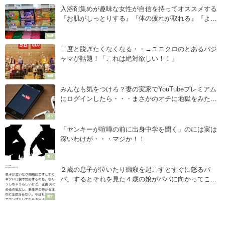
入浴剤集めが趣味な女性が自信を持ってオススメする
『お肌がしっとりする』『体の疲れが取れる』『よく
眠れる』入浴剤が話題♪
知識
二度と脱ぎたくなくなる・・→ユニクロのとあるパジ
ャマが話題！「これは絶対欲しい！！」
知識
みんなも気をつけろ？妻の実家でYouTubeプレミアム
にログインしたら・・・まさかのオチに地獄をみた
話。
笑う
「ヤンキーが喧嘩の前に出身中学を聞く」のには実は
深いわけが・・・マジか！！
驚く
２歳の息子が泣いたり癇癪を起こすとすぐに怒るパ
パ。するとそれを見た４歳の娘がパパに向かってこう
言った！
癒す