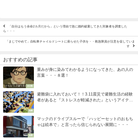
「自分はもう余命2カ月だから」という理由で急に婚約破棄してきた対象者を調査した
ら・・・
「まじでやめて」自転車チャイルドシートに座らせた子供を・・救急隊員が注意を促していま
す
おすすめの記事
重みが身に染みてわかるようになってきた、あの人の
言葉・・・８選！
未分類
避難袋に入れておいて！！3.11震災で避難生活の経験
者があると『ストレスが軽減された』というアイテ
ム。
知識
マックのドライブスルーで「ハッピーセットのおもち
ゃは絵本で」と言ったら信じられない展開に・・・
話題