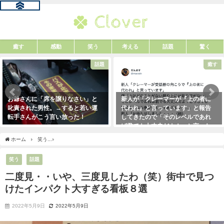
癒す
感動
笑う
考える
話題
驚く
話題
癒す
お爺さんに「席を譲りなさい」と
新人が「クレーマーが『上の者に
叱責された男性。→すると若い運
代われ』と言っています」と報告
転手さんがこう言い放った！
してきたので「そのレベルであれ
ば君でも大丈夫だよ！」と言った
2021年5月2日
ら・・・クレーマーにこう言い放
ホーム
笑う
二度見・・いや、三度見したわ（笑）街中で見つけたインパクト大すぎ
った！（笑）
2021年5月10日
笑う
話題
二度見・・いや、三度見したわ（笑）街中で見つ
けたインパクト大すぎる看板８選
2022年5月9日
2022年5月9日