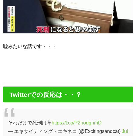
嘘みたいな話です・・・
Twitterでの反応は・・？
それだけで死刑は草
https://t.co/P2nodgnihD
— エキサイティング・エキネコ (@Excitingsandcat)
Jul