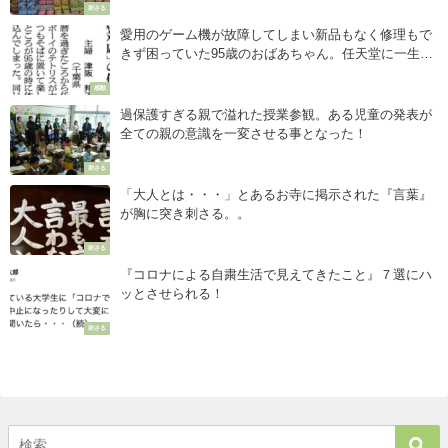
刺さる
愛用のゲーム機が故障してしまい新品もなく修理もで
きず困っていた95歳のおばあちゃん。任天堂に一生懸
命お手紙を書いたら１週間後・・・
感動
過保護すぎる親で溢れた授業参観。ある児童の発表が
全ての親の意識を一変させる事となった！
刺さる
「大人とは・・・」とあるお寺に掲示された『言葉』
が胸に突き刺さる。。
刺さる
『コロナによる自粛生活で見えてきたこと』７選にハ
ッとさせられる！
刺さる