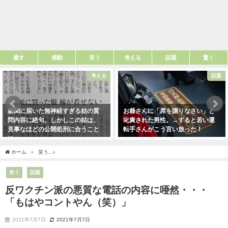
癒す
感動
笑う
考える
話題
驚く
考える
話題
新聞に届いた無神経すぎる姑の質
お爺さんに「席を譲りなさい」と
問内容に絶句。しかしこの姑は、
叱責された男性。→すると若い運
見事なほどの公開処刑に合うこと
転手さんがこう言い放った！
に・・・
2021年5月2日
2021年3月13日
ホーム
笑う
反ワクチン派の悪質な電話の内容に唖然・・・「もはやコントやん（笑
笑う
話題
反ワクチン派の悪質な電話の内容に唖然・・・
「もはやコントやん（笑）」
2021年7月7日
2021年7月7日