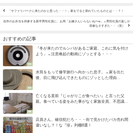
「サファリパークに来たのかと思った・・！」家をでると群れていたものとは・・？！
自作のお弁当を持参する新卒男性社員に、お局「お嫁さんいらないね〜w」→男性社員の返しが
容赦なさすぎた・・（笑）
おすすめの記事
『冬が来たのでルンバがあるご家庭、これに気を付け
よう」→注意喚起の動画にゾッとする・・・
恐怖
水筒をもって修学旅行へ向かった息子。→家を出た
後、目に飛び込んできたものにゾッとした理由
は・・・
恐怖
亡くなる直前『じゃがりこが食べたい』と言った父
親。食べている姿をみた事がなく家族全員、不思議に
思っていたら・・・後に判明したその理由に涙が止ま
感動
らない。
店員さん、確信犯だろ・・・街で見かけたバカ売れ間
違いなし？！な『珍』列棚8選！