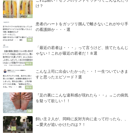
これは酷い！セブンのサンドイッチってこんなんだっ
け？
怒り
患者のハートをガッツリ掴んで離さないこれがやり手
の看護師か・・・選
話題
「最近の若者は・・・」って言うけど、捨てたもんじ
ゃない！これが最近の若者だ！８選
刺さる
こんな上司に出会いたかった・・！一生ついていきま
すと思ったエピソード７選
刺さる
『足の裏にこんな違和感が現れたら・・』→この病気
を疑って欲しい！！
知識
飼い主２人が、同時に反対方向に走って行ったら、、
→愛犬が追いかけたのは？！