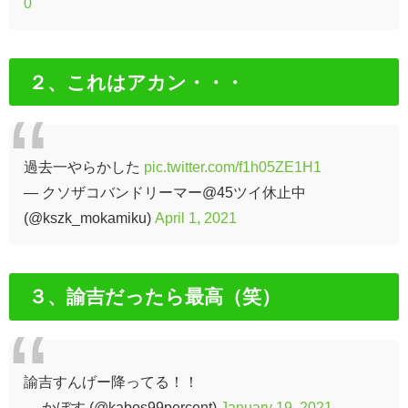
0
２、これはアカン・・・
過去一やらかした
pic.twitter.com/f1h05ZE1H1
— クソザコバンドリーマー@45ツイ休止中
(@kszk_mokamiku)
April 1, 2021
３、諭吉だったら最高（笑）
諭吉すんげー降ってる！！
— かぼす (@kabos99percent)
January 19, 2021