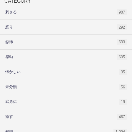
CATEGORY
刺さる
987
怒り
292
恐怖
633
感動
605
懐かしい
35
未分類
56
武勇伝
19
癒す
467
知識
1,094