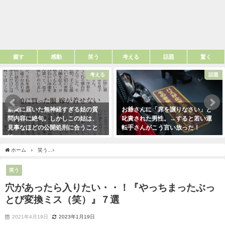
癒す
感動
笑う
考える
話題
驚く
考える
話題
新聞に届いた無神経すぎる姑の質
お爺さんに「席を譲りなさい」と
問内容に絶句。しかしこの姑は、
叱責された男性。→すると若い運
見事なほどの公開処刑に合うこと
転手さんがこう言い放った！
に・・・
2021年5月2日
2021年3月13日
ホーム
笑う
穴があったら入りたい・・！『やっちまったぶっとび変換ミス（笑）』
笑う
穴があったら入りたい・・！『やっちまったぶっ
とび変換ミス（笑）』７選
2021年4月19日
2023年1月19日