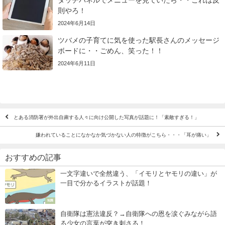
則やろ！
2024年6月14日
ツバメの子育てに気を使った駅長さんのメッセージ
ボードに・・ごめん、笑った！！
2024年6月11日
とある消防署が外出自粛する人々に向け公開した写真が話題に！「素敵すぎる！」
嫌われていることになかなか気づかない人の特徴がこちら・・・「耳が痛い」
おすすめの記事
一文字違いで全然違う、「イモリとヤモリの違い」が
一目で分かるイラストが話題！
知識
自衛隊は憲法違反？→自衛隊への恩を涙ぐみながら語
る少女の言葉が突き刺さる！