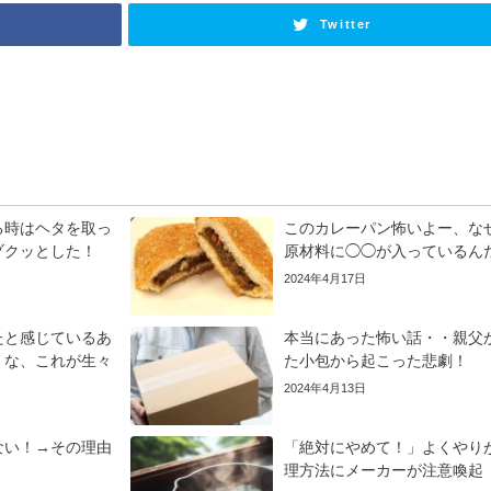
Twitter
る時はヘタを取っ
このカレーパン怖いよー、な
ゾクッとした！
原材料に◯◯が入っているん
2024年4月17日
たと感じているあ
本当にあった怖い話・・親父
くな、これが生々
た小包から起こった悲劇！
2024年4月13日
ない！→その理由
「絶対にやめて！」よくやり
理方法にメーカーが注意喚起