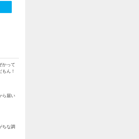
ぜかって
だもん！
から届い
がちな調