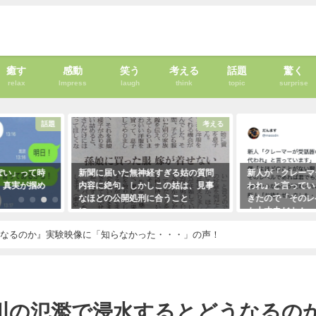
癒す
感動
笑う
考える
話題
驚く
relax
Impress
laugh
think
topic
surprise
話題
考える
って時
新聞に届いた無神経すぎる姑の質問
新人が「クレーマーが『
が掴め
内容に絶句。しかしこの姑は、見事
われ』と言っています」
なほどの公開処刑に合うこと
きたので「そのレベルで
に・・・
も大丈夫だよ！」と言っ
クレーマーにこう言い放
2021年3月13日
うなるのか』実験映像に「知らなかった・・・」の声！
（笑）
2021年5月10日
川の氾濫で浸水するとどうなるの