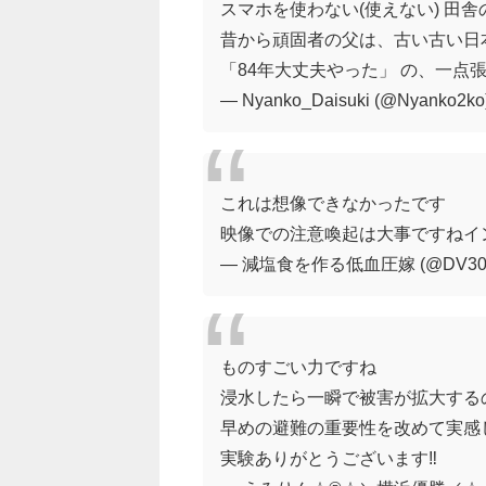
スマホを使わない(使えない) 田
昔から頑固者の父は、古い古い日
「84年大丈夫やった」 の、一点
— Nyanko_Daisuki (@Nyanko2ko
これは想像できなかったです
映像での注意喚起は大事ですねイ
— 減塩食を作る低血圧嫁 (@DV30wE
ものすごい力ですね
浸水したら一瞬で被害が拡大する
早めの避難の重要性を改めて実感
実験ありがとうございます‼