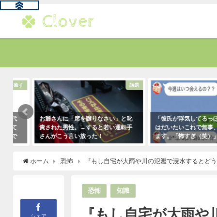
す
話題
お爺さんに「席を譲りなさい」と叱
「彼氏が浮気してるっぽい」
責された男性。→すると若い運転手
はだいたいこれで無事、真実
さんがこう言い放った！
ます。「怖すぎ（笑）」
2021年5月2日
2021年1月29日
ホーム
恐怖
『もし自宅が大雨や川の氾濫で浸水するとど
恐怖
知識
『もし自宅が大雨や
シェア