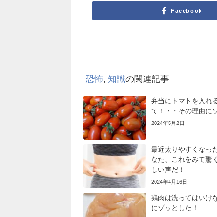
Facebook
恐怖
,
知識
の関連記事
弁当にトマトを入れ
て！・・その理由に
2024年5月2日
最近太りやすくなっ
なた、これをみて驚
しい声だ！
2024年4月16日
鶏肉は洗ってはいけ
にゾッとした！