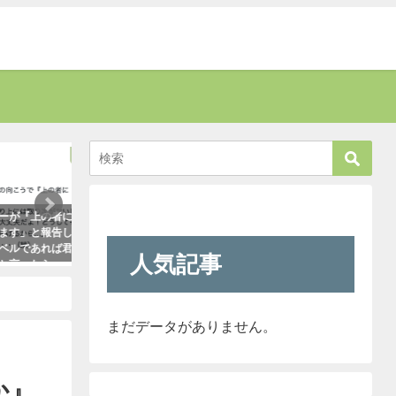
癒す
話題
上の者に代
お爺さんに「席を譲りなさい」と叱
「彼氏が浮気してる
と報告して
責された男性。→すると若い運転手
はだいたいこれで無
あれば君で
さんがこう言い放った！
ます。「怖すぎ（笑
人気記事
たら・・・
2021年5月2日
2021年1月29日
った！
まだデータがありません。
か』