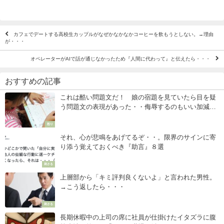
カフェでデートする高校生カップルがなぜかなかなかコーヒーを飲もうとしない。→理由
が・・・
オペレーターがAIで話が通じなかったため『人間に代わって』と伝えたら・・・
おすすめの記事
これは酷い問題文だ！ 娘の宿題を見ていたら目を疑
う問題文の表現があった・・侮辱するのもいい加減に
しろよ！
怒り
それ、心が悲鳴をあげてるぞ・・。限界のサインに寄
り添う覚えておくべき『助言』８選
刺さる
上層部から「キミ評判良くないよ」と言われた男性。
→こう返したら・・・
刺さる
長期休暇中の上司の席に社員が仕掛けたイタズラに腹