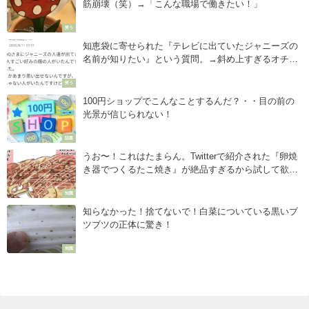
筋崩壊（笑）→「こんな職場で働きたい！」
笑う
知恵袋に寄せられた『テレビに出ていたジャニーズの
名前が知りたい』という質問。→斜め上すぎるオチに
盛大に吹き出す（笑）
笑う
100円ショップでこんなことするんだ？・・目の前の
光景が信じられない！
話題
うお〜！これはたまらん。Twitterで紹介された『卵焼
き器でつくるたこ焼き』が絶品すぎるから試して欲し
い・・・
知識
知らなかった！捨てないで！白菜についている黒いブ
ツブツの正体に驚き！
知識