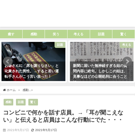
癒す
感動
笑う
考える
話題
驚く
話題
考える
お爺さんに「席を譲りなさい」と
新聞に届いた無神経すぎる姑の質
叱責された男性。→すると若い運
問内容に絶句。しかしこの姑は、
転手さんがこう言い放った！
見事なほどの公開処刑に合うこと
に・・・
2021年5月2日
2021年3月13日
ホーム
感動
コンビニで何かを話す店員。→「耳が聞こえない」と伝えると店員はこ
感動
話題
驚く
コンビニで何かを話す店員。→「耳が聞こえな
い」と伝えると店員はこんな行動にでた・・・
2021年5月17日
2021年5月17日