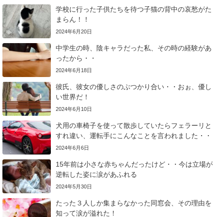
学校に行った子供たちを待つ子猫の背中の哀愁がた
まらん！！
2024年6月20日
中学生の時、陰キャラだった私、その時の経験があ
ったから・・
2024年6月18日
彼氏、彼女の優しさのぶつかり合い・・おぉ、優し
い世界だ！
2024年6月10日
犬用の車椅子を使って散歩していたらフェラーリと
すれ違い、運転手にこんなことを言われました・・
2024年6月6日
15年前は小さな赤ちゃんだったけど・・今は立場が
逆転した姿に涙があふれる
2024年5月30日
たった３人しか集まらなかった同窓会、その理由を
知って涙が溢れた！