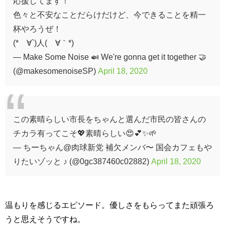
応援してます！
色々と不安なことだらけだけど、今できることを精一
杯やろうぜ！
(*´∀`)人(´∀｀*)
— Make Some Noise 🍛 We're gonna get it together 🤝
(@makesomenoiseSP)
April 18, 2020
この素晴らしい市長をちゃんと選んだ市民の皆さんの
チカラ有ってこそ💖素晴らしい😍💕✨🌱
— ちーちゃん@肉球新党 補欠メンバ〜 国会カフェもや
りたいゾッと ♪ (@0gc387460c02882)
April 18, 2020
温もりを感じるエピソード。優しさをもらってまた頑張ろ
うと思えそうですね。