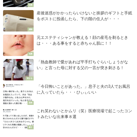
話題
産後迷惑がかかったらいけないと挨拶のギフトと手紙
をポストに投函したら、下の階の住人が・・・
感動
元エステティシャンが教える！顔の産毛を剃るとき
は・・・ある事をすると赤ちゃん肌に！！
知識
「熱血教師で愛があれば平手打ちぐらいしょうがな
い」と言った母に対する父の一言が突き刺さる！
刺さる
「今日怖いことがあった。」息子と夫の3人でお風呂
に入っていたら・・・ひぃぃいい
恐怖
これ笑わないとかムリ（笑）医療現場で起こったコン
トみたいな出来事８選
癒す