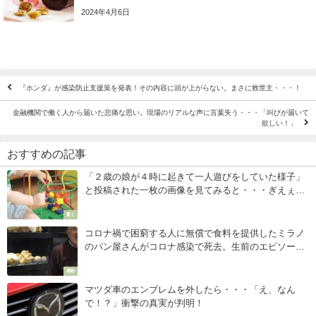
2024年4月6日
『ホンダ』が感染防止支援策を発表！その内容に頭が上がらない。まさに救世主・・・！
金融機関で働く人から届いた悲痛な思い。現場のリアルな声に言葉失う・・・「叫びが届いて
欲しい！」
おすすめの記事
「２歳の娘が４時に起きて一人遊びをしていた様子」
と投稿された一枚の画像を見てみると・・・ぎえぇぇ
ええ
驚く
コロナ禍で困窮する人に無償で食料を提供したミラノ
のパン屋さんがコロナ感染で死去。生前のエピソード
に胸いっぱいになる・・
感動
マツダ車のエンブレムを外したら・・・「え、なん
で！？」衝撃の真実が判明！