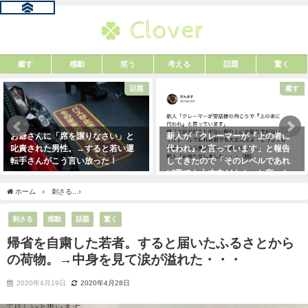
癒す
感動
笑う
考える
話題
驚く
話題
癒す
お爺さんに「席を譲りなさい」と
新人が「クレーマーが『上の者に
叱責された男性。→すると若い運
代われ』と言っています」と報告
転手さんがこう言い放った！
してきたので「そのレベルであれ
ば君でも大丈夫だよ！」と言った
2021年5月2日
ら・・・クレーマーにこう言い放
ホーム
刺さる
帰省を自粛した若者。すると届いたふるさとからの荷物。→中身を見
った！（笑）
2021年5月10日
刺さる
感動
話題
驚く
帰省を自粛した若者。すると届いたふるさとから
の荷物。→中身を見て涙が溢れた・・・
2020年4月19日
2020年4月28日