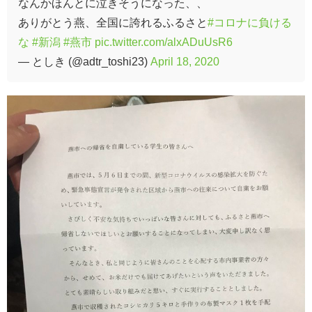
なんかほんとに泣きそうになった、、
ありがとう燕、全国に誇れるふるさと
#コロナに負ける
な
#新潟
#燕市
pic.twitter.com/alxADuUsR6
— としき (@adtr_toshi23)
April 18, 2020