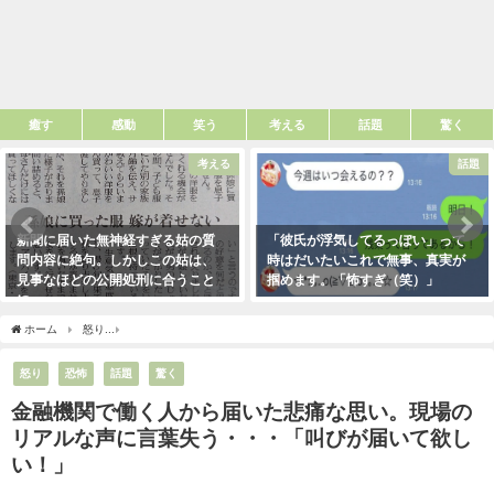
癒す
感動
笑う
考える
話題
驚く
考える
話題
新聞に届いた無神経すぎる姑の質
「彼氏が浮気してるっぽい」って
問内容に絶句。しかしこの姑は、
時はだいたいこれで無事、真実が
見事なほどの公開処刑に合うこと
掴めます。「怖すぎ（笑）」
に・・・
2021年1月29日
2021年3月13日
ホーム
怒り
金融機関で働く人から届いた悲痛な思い。現場のリアルな声に言葉失う
怒り
恐怖
話題
驚く
金融機関で働く人から届いた悲痛な思い。現場の
リアルな声に言葉失う・・・「叫びが届いて欲し
い！」