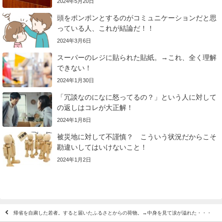
2024年5月20日
頭をポンポンとするのがコミュニケーションだと思
っている人、これが結論だ！！
2024年3月6日
スーパーのレジに貼られた貼紙。→これ、全く理解
できない！
2024年1月30日
「冗談なのになに怒ってるの？」という人に対して
の返しはコレが大正解！
2024年1月8日
被災地に対して不謹慎？ こういう状況だからこそ
勘違いしてはいけないこと！
2024年1月2日
帰省を自粛した若者。すると届いたふるさとからの荷物。→中身を見て涙が溢れた・・・