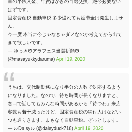
量の小銭入金、年賀はがきの当選交換、絶今必要ない
はずです。
固定資産税 自動車税 多少遅れても延滞金は発生しませ
ん。
今一度 本当に今じゃなきゃダメなのか考えてから出て
きて欲しいです。
— ゆっき🌸アラフェス当選祈願🌸
(@masayukkydaruma)
April 19, 2020
うちは、交代制勤務になり半分の人数で対応するよう
になりました。なので、待ち時間が長くなりますと、
窓口で話してもみんな時間があるから「待つわ」来店
客数も若干減ったけど、固定資産税の納付人はなどい
つも通りきます。まもなく自動車税。ぞっとします。
— ♪♪Daisy♪♪ (@daisyduck718)
April 19, 2020