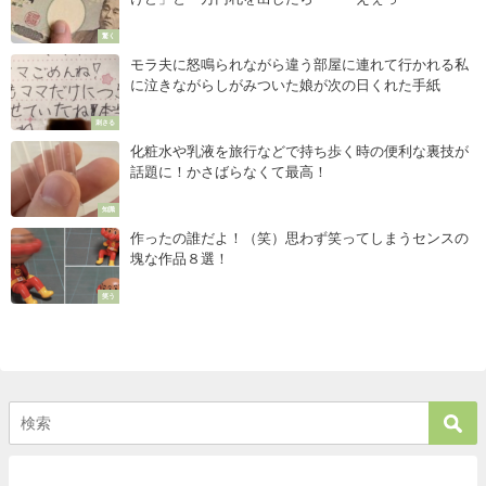
驚く
モラ夫に怒鳴られながら違う部屋に連れて行かれる私
に泣きながらしがみついた娘が次の日くれた手紙
刺さる
化粧水や乳液を旅行などで持ち歩く時の便利な裏技が
話題に！かさばらなくて最高！
知識
作ったの誰だよ！（笑）思わず笑ってしまうセンスの
塊な作品８選！
笑う