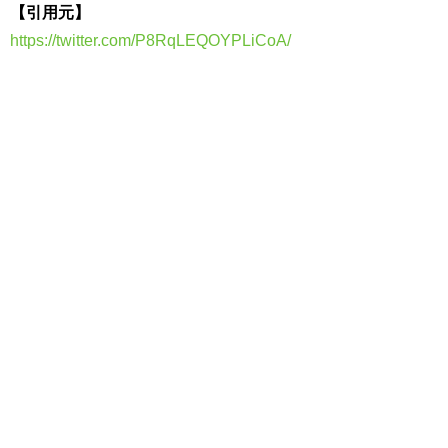
【引用元】
https://twitter.com/P8RqLEQOYPLiCoA/