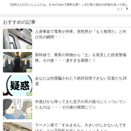
『志村けんのだいじょぶだぁ』をYouTubeで無料公開！→ぜひ取り組みの詳細を知って欲し
い！
おすすめの記事
人身事故で電車が停車。突然男が『もう無理だ』と叫
び次の瞬間・・・
話題
新幹線で、乗客の荷物から『土』を発見した鉄道警備
隊。その後・・・凄すぎる展開！！
驚く
あなたは何度騙された？絶対信用できない言葉たち18
選
笑う
外遊びから帰ってきた息子の耳の後ろにくっついてい
たものは・・・その後の展開にゾッ
知識
ラーメン屋で「すみません、大きいのしかないんです
けど」と一万円札を出したら・・・えぇっ