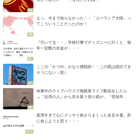
話題
えっ、今まで知らなかった・・「ユーラシア大陸」っ
てこういうことだったのか！
知識
『引いてる・・」学校行事でディズニーに行くと、毎
年一定数の生徒が・・・
驚く
ここの「かつや」かなり挑戦的・・この罠は脱出でき
そうにない（笑）
笑う
休業中のライブハウスで無観客ライブ配信をしたら
→『近所の人』から目を疑う張り紙が。「世知辛
い・・・」
恐怖
真理すぎて心にグッサリ刺さりまくった名言８選。肝
に命じようと思う・・・
刺さる