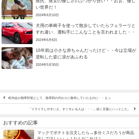
彼氏、彼女の優しさのぶつかり合い・・おぉ、優し
い世界だ！
2024年6月10日
犬用の車椅子を使って散歩していたらフェラーリと
すれ違い、運転手にこんなことを言われました・・
2024年6月6日
15年前は小さな赤ちゃんだったけど・・今は立場が
逆転した姿に涙があふれる
2024年5月30日
町内会が雑草対策として、除草剤の代わりに散布していたものに・・えっ
「イライラしやすい人、すぐキレる人は・・・」続く言葉にハッとした。
おすすめの記事
マックでポテトを注文したら→多分ミスだろうが商品
化してほしい・・！なんだこれは！