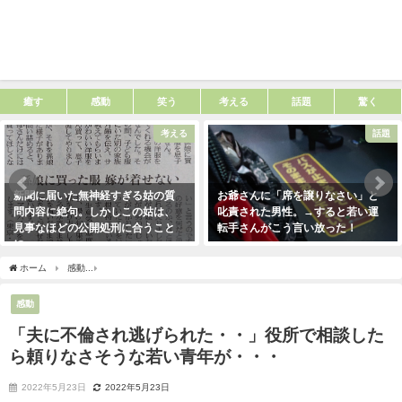
癒す
感動
笑う
考える
話題
驚く
考える
話題
新聞に届いた無神経すぎる姑の質
お爺さんに「席を譲りなさい」と
問内容に絶句。しかしこの姑は、
叱責された男性。→すると若い運
見事なほどの公開処刑に合うこと
転手さんがこう言い放った！
に・・・
2021年5月2日
2021年3月13日
ホーム
感動
「夫に不倫され逃げられた・・」役所で相談したら頼りなさそうな若い
感動
「夫に不倫され逃げられた・・」役所で相談した
ら頼りなさそうな若い青年が・・・
2022年5月23日
2022年5月23日