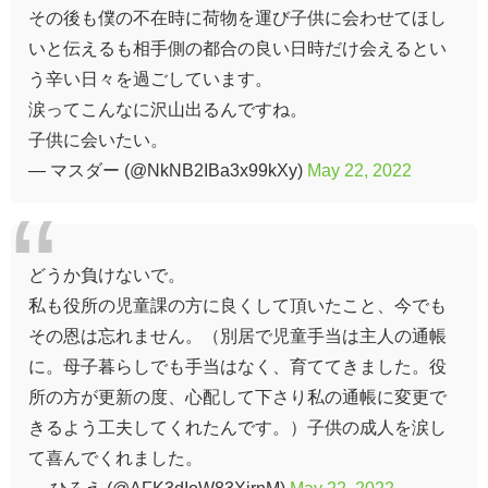
その後も僕の不在時に荷物を運び子供に会わせてほし
いと伝えるも相手側の都合の良い日時だけ会えるとい
う辛い日々を過ごしています。
涙ってこんなに沢山出るんですね。
子供に会いたい。
— マスダー (@NkNB2IBa3x99kXy)
May 22, 2022
どうか負けないで。
私も役所の児童課の方に良くして頂いたこと、今でも
その恩は忘れません。（別居で児童手当は主人の通帳
に。母子暮らしでも手当はなく、育ててきました。役
所の方が更新の度、心配して下さり私の通帳に変更で
きるよう工夫してくれたんです。）子供の成人を涙し
て喜んでくれました。
— ひろえ (@AFK3dIoW83XirnM)
May 22, 2022