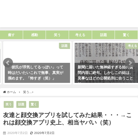
癒す
感動
笑う
考える
話題
驚く
話題
考える
「彼氏が浮気してるっぽい」って
新聞に届いた無神経すぎる姑の質
時はだいたいこれで無事、真実が
問内容に絶句。しかしこの姑は、
掴めます。「怖すぎ（笑）」
見事なほどの公開処刑に合うこと
に・・・
2021年1月29日
2021年3月13日
ホーム
笑う
友達と顔交換アプリを試してみた結果・・・→これは顔交換アプリ史上
笑う
話題
驚く
友達と顔交換アプリを試してみた結果・・・→こ
れは顔交換アプリ史上、相当ヤバい（笑）
2020年7月2日
2020年7月2日