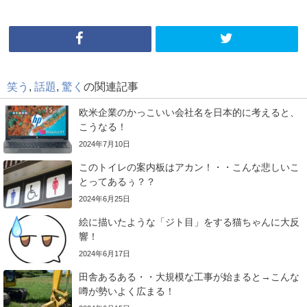
笑う
,
話題
,
驚く
の関連記事
欧米企業のかっこいい会社名を日本的に考えると、
こうなる！
2024年7月10日
このトイレの案内板はアカン！・・こんな悲しいこ
とってあるぅ？？
2024年6月25日
絵に描いたような「ジト目」をする猫ちゃんに大反
響！
2024年6月17日
田舎あるある・・大規模な工事が始まると→こんな
噂が勢いよく広まる！