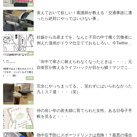
恐怖
覚えておいて欲しい！看護師が教える「交通事故に遭
ったら絶対にやってはいけない事」
恐怖
妊娠から出産までを、なんと子宮の中で働く労働者に
例えた漫画がドラマ仕立てでおもしろい。今Twitterで
話題沸騰中！
感動
「街中で寒さに耐えられなくなったときは・・・」元
自衛官が教えるライフハックが目から鱗！マジでこれ
は使えるぞ。
未分類
完全にやっちまってる。。笑わずにはいられなかった
凡ミス７選・・・（笑）
笑う
仲の良い年の差夫婦に育てられた女性。ある日母子手
帳を見ると・・・
刺さる
熱中症予防にスポーツドリンクは危険！？最悪の場合