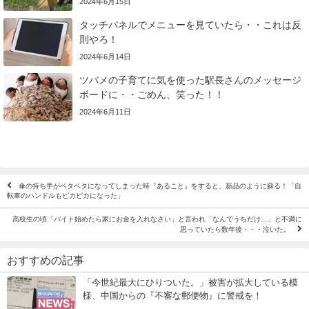
2024年6月15日
タッチパネルでメニューを見ていたら・・これは反
則やろ！
2024年6月14日
ツバメの子育てに気を使った駅長さんのメッセージ
ボードに・・ごめん、笑った！！
2024年6月11日
傘の持ち手がベタベタになってしまった時『あること』をすると、新品のように蘇る！「自
転車のハンドルもピカピカになった」
高校生の頃「バイト始めたら家にお金を入れなさい」と言われ「なんでうちだけ…」と不満に
思っていたら数年後・・・泣いた。
おすすめの記事
「今世紀最大にひりついた。」被害が拡大している模
様、中国からの『不審な郵便物』に警戒を！