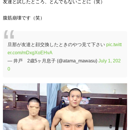
友達と試したところ、とんでもないことに（笑）
腹筋崩壊です（笑）
旦那が友達と顔交換したときのやつ見て下さい
pic.twitt
er.com/mDxgXoEHvA
— 井戸 2歳5ヶ月息子 (@atama_mawasu)
July 1, 202
0