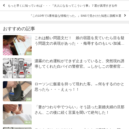
もっと早くに知っていれば・・・『大人になるってこういう事』７選が真理すぎる件
『この10年で1番有益な情報だった。』SNSで見かけた知恵に脱帽８選
おすすめの記事
これは酷い問題文だ！ 娘の宿題を見ていたら目を疑
う問題文の表現があった・・侮辱するのもいい加減に
しろよ！
怒り
濃霧のため運転ができず止まっていると、突然現れ誘
導してくれた白バイの警察官。→しかしこの警察官は
なんと・・・
驚く
ローソンに飯釜を持って現れた客。→何をするのかと
思ったら・・・えぇっ！！
知識
「妻がつわり中でつらい」そう語った新婚夫婦の旦那
さん、この後に続く言葉を聞いて絶句した！
考える