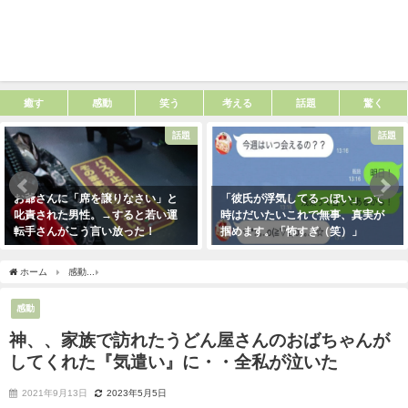
癒す
感動
笑う
考える
話題
驚く
話題
話題
お爺さんに「席を譲りなさい」と
「彼氏が浮気してるっぽい」って
叱責された男性。→すると若い運
時はだいたいこれで無事、真実が
転手さんがこう言い放った！
掴めます。「怖すぎ（笑）」
2021年5月2日
2021年1月29日
ホーム
感動
神、、家族で訪れたうどん屋さんのおばちゃんがしてくれた『気遣い』
感動
神、、家族で訪れたうどん屋さんのおばちゃんが
してくれた『気遣い』に・・全私が泣いた
2021年9月13日
2023年5月5日