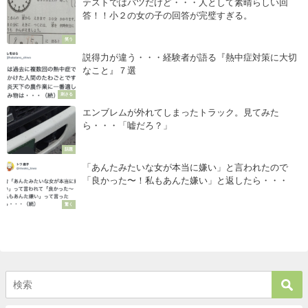
テストではバツだけど・・・人として素晴らしい回
答！！小２の女の子の回答が完璧すぎる。
笑う
説得力が違う・・・経験者が語る『熱中症対策に大切
なこと』７選
刺さる
エンブレムが外れてしまったトラック。見てみた
ら・・・「嘘だろ？」
話題
「あんたみたいな女が本当に嫌い」と言われたので
「良かった〜！私もあんた嫌い」と返したら・・・
驚く