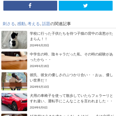
刺さる
,
感動
,
考える
,
話題
の関連記事
学校に行った子供たちを待つ子猫の背中の哀愁がた
まらん！！
2024年6月20日
中学生の時、陰キャラだった私、その時の経験があ
ったから・・
2024年6月18日
彼氏、彼女の優しさのぶつかり合い・・おぉ、優し
い世界だ！
2024年6月10日
犬用の車椅子を使って散歩していたらフェラーリと
すれ違い、運転手にこんなことを言われました・・
2024年6月6日