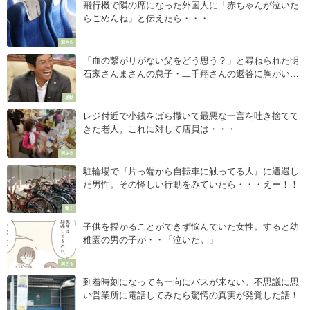
飛行機で隣の席になった外国人に「赤ちゃんが泣いた
らごめんね」と伝えたら・・・
刺さる
「血の繋がりがない父をどう思う？」と尋ねられた明
石家さんまさんの息子・二千翔さんの返答に胸がいっ
ぱいになる・・
感動
レジ付近で小銭をばら撒いて最悪な一言を吐き捨てて
きた老人。これに対して店員は・・・
刺さる
駐輪場で『片っ端から自転車に触ってる人』に遭遇し
た男性。その怪しい行動をみていたら・・・えー！！
驚く
子供を授かることができず悩んでいた女性。すると幼
稚園の男の子が・・「泣いた。」
刺さる
到着時刻になっても一向にバスが来ない。不思議に思
い営業所に電話してみたら驚愕の真実が発覚した話！