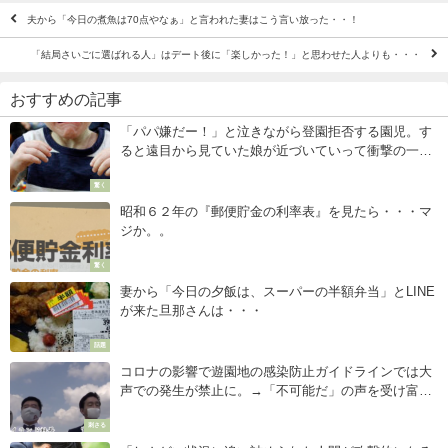
夫から「今日の煮魚は70点やなぁ」と言われた妻はこう言い放った・・！
「結局さいごに選ばれる人」はデート後に「楽しかった！」と思わせた人よりも・・・
おすすめの記事
「パパ嫌だー！」と泣きながら登園拒否する園児。す
ると遠目から見ていた娘が近づいていって衝撃の一
言・・・
驚く
昭和６２年の『郵便貯金の利率表』を見たら・・・マ
ジか。。
驚く
妻から「今日の夕飯は、スーパーの半額弁当」とLINE
が来た旦那さんは・・・
話題
コロナの影響で遊園地の感染防止ガイドラインでは大
声での発生が禁止に。→「不可能だ」の声を受け富士
急の社長がお手本動画を公表し話題に（笑）
刺さる