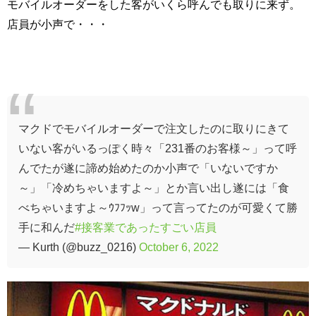
モバイルオーダーをした客がいくら呼んでも取りに来ず。
店員が小声で・・・
マクドでモバイルオーダーで注文したのに取りにきて
いない客がいるっぽく時々「231番のお客様～」って呼
んでたが遂に諦め始めたのか小声で「いないですか
～」「冷めちゃいますよ～」とか言い出し遂には「食
べちゃいますよ～ｳﾌﾌｯw」って言ってたのが可愛くて勝
手に和んだ
#接客業であったすごい店員
— Kurth (@buzz_0216)
October 6, 2022