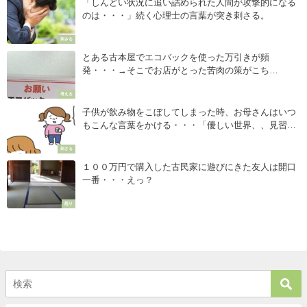
「しんどい状況に追い詰められた人間が攻撃的になる
のは・・・」続く心理士の言葉が突き刺さる。
刺さる
とある古本屋でエコバックを使った万引きが頻
発・・・→そこでお店がとった苦肉の策がこち
ら・・・
考える
子供が飲み物をこぼしてしまった時、お母さんはいつ
もこんな言葉をかける・・・「優しい世界、、見習い
たい」
刺さる
１００万円で購入した古民家に遊びにきた友人は開口
一番・・・えっ？
怒り