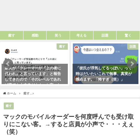
癒す
感動
笑う
考える
話題
驚く
癒す
話題
新人が「クレーマーが『上の者に
「彼氏が浮気してるっぽい」って
代われ』と言っています」と報告
時はだいたいこれで無事、真実が
してきたので「そのレベルであれ
掴めます。「怖すぎ（笑）」
ば君でも大丈夫だよ！」と言った
2021年1月29日
ら・・・クレーマーにこう言い放
ホーム
癒す
マックのモバイルオーダーを何度呼んでも受け取りにこない客。→する
った！（笑）
2021年5月10日
癒す
マックのモバイルオーダーを何度呼んでも受け取
りにこない客。→すると店員が小声で・・・えぇ
（笑）