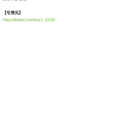
【引用元】
https://twitter.com/buzz_0216/