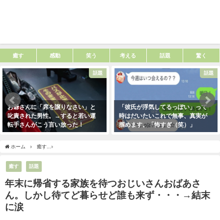
癒す
感動
笑う
考える
話題
驚く
話題
話題
お爺さんに「席を譲りなさい」と
「彼氏が浮気してるっぽい」って
叱責された男性。→すると若い運
時はだいたいこれで無事、真実が
転手さんがこう言い放った！
掴めます。「怖すぎ（笑）」
2021年5月2日
2021年1月29日
ホーム
癒す
年末に帰省する家族を待つおじいさんおばあさん。しかし待てど暮らせ
癒す
話題
年末に帰省する家族を待つおじいさんおばあさ
ん。しかし待てど暮らせど誰も来ず・・・→結末
に涙