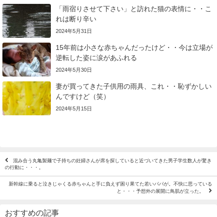
「雨宿りさせて下さい」と訪れた猫の表情に・・こ
れは断り辛い
2024年5月31日
15年前は小さな赤ちゃんだったけど・・今は立場が
逆転した姿に涙があふれる
2024年5月30日
妻が買ってきた子供用の雨具、これ・・恥ずかしい
んですけど（笑）
2024年5月15日
混み合う丸亀製麺で子持ちの妊婦さんが席を探していると近づいてきた男子学生数人が驚き
の行動に・・・。
新幹線に乗ると泣きじゃくる赤ちゃんと手に負えず困り果てた若いパパが。不快に思っている
と・・・予想外の展開に鳥肌が立った。
おすすめの記事