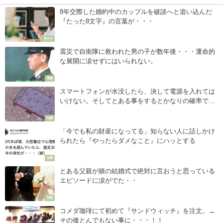
8年交際した婚約中のカップルを破談へと追い込んだ
『たった8文字』の言葉が・・・
刺さる
震災で自衛隊に救われた男の子が数年後・・・運命的
な展開に涙せずにはいられない。
感動
スマートフォンが水没したら、決して電源を入れては
いけない。そしてとある事をするとかなりの確率で復
旧する。その方法がこちら・・
知識
「今でも私の財産になってる」知らない人に話しかけ
られたら『やったらダメなこと』にハッとする
知識
とある父親が娘の結婚式で絶対に言おうと思っている
エピソードに涙がでた・・
話題
コメダ珈琲にて初めて『サンドウィッチ』を注文。→
その後とんでもない事に・・・！！