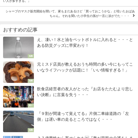
い人が多すぎる。」
シャープのマスク販売開始を聞いて、家もまだあるけど「買っておこうかな」と呟いたおばあ
ちゃん。それを聞いた小学生の孫が一言に涙がでた・・・
おすすめの記事
え、凄い！水と油をペットボトルに入れると・・・と
ある防災グッズに早変わり！
知識
元ミスド店員が教えるおうち時間の多い今にもってこ
いなライフハックが話題に！「いい情報すぎる！」
知識
飲食店経営者の友人がとった『お店をたたむより悲し
い決断』に言葉を失う・・・
怒り
『９割が間違って覚えてる』片側二車線道路の「左
側」は遅い車の走るところではなく・・・
知識