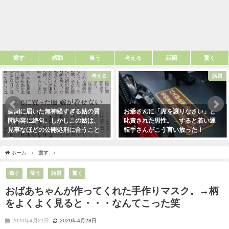
癒す
感動
笑う
考える
話題
驚く
考える
話題
新聞に届いた無神経すぎる姑の質
お爺さんに「席を譲りなさい」と
問内容に絶句。しかしこの姑は、
叱責された男性。→すると若い運
見事なほどの公開処刑に合うこと
転手さんがこう言い放った！
に・・・
2021年5月2日
2021年3月13日
ホーム
癒す
おばあちゃんが作ってくれた手作りマスク。→柄をよくよく見ると・・
癒す
笑う
話題
驚く
おばあちゃんが作ってくれた手作りマスク。→柄
をよくよく見ると・・・なんてこった笑
2020年4月21日
2020年4月28日