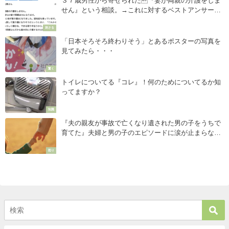
３７歳男性から寄せられた『妻が両親の介護をしま
せん』という相談。→これに対するベストアンサーが
素晴らしい。
刺さる
「日本そろそろ終わりそう」とあるポスターの写真を
見てみたら・・・
驚く
トイレについてる『コレ』！何のためについてるか知
ってますか？
知識
『夫の親友が事故で亡くなり遺された男の子をうちで
育てた』夫婦と男の子のエピソードに涙が止まらな
い・・・
怒り