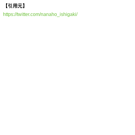
【引用元】
https://twitter.com/nanaho_ishigaki/