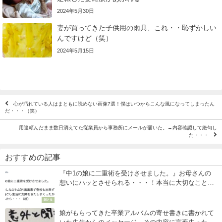
2024年5月30日
妻が買ってきた子供用の雨具、これ・・恥ずかしい
んですけど（笑）
2024年5月15日
心が汚れている人はまともに読めない画像7選！僕はいつからこんな風になってしまったん
だ・・・（笑）
用達頼んだまま数日消えてた従業員から事務所にメールが届いた。→内容確認して絶句し
た・・・
おすすめの記事
『中1の娘に二重術を受けさせました。』お母さんの
想いにハッとさせられる・・・！本当に大切なことと
は。
刺さる
娘がもらってきた卒業アルバムの寄せ書きに書かれて