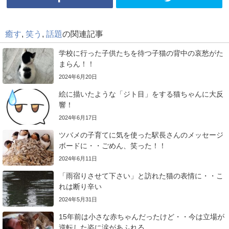
癒す
,
笑う
,
話題
の関連記事
学校に行った子供たちを待つ子猫の背中の哀愁がた
まらん！！
2024年6月20日
絵に描いたような「ジト目」をする猫ちゃんに大反
響！
2024年6月17日
ツバメの子育てに気を使った駅長さんのメッセージ
ボードに・・ごめん、笑った！！
2024年6月11日
「雨宿りさせて下さい」と訪れた猫の表情に・・こ
れは断り辛い
2024年5月31日
15年前は小さな赤ちゃんだったけど・・今は立場が
逆転した姿に涙があふれる