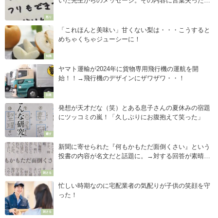
いた先生からのメッセージ。その内容に言葉失った
話・・・
怒り
「これほんと美味い」甘くない梨は・・・こうすると
めちゃくちゃジューシーに！
知識
ヤマト運輸が2024年に貨物専用飛行機の運航を開
始！！→飛行機のデザインにザワザワ・・！
話題
発想が天才だな（笑）とある息子さんの夏休みの宿題
にツッコミの嵐！「久しぶりにお腹抱えて笑った」
癒す
新聞に寄せられた『何もかもただ面倒くさい』という
投書の内容が名文だと話題に。→対する回答が素晴ら
しすぎた・・！
刺さる
忙しい時期なのに宅配業者の気配りが子供の笑顔を守
った！
刺さる