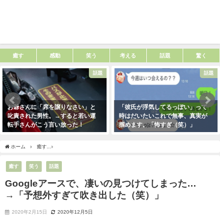
癒す
感動
笑う
考える
話題
驚く
話題
話題
お爺さんに「席を譲りなさい」と
「彼氏が浮気してるっぽい」って
叱責された男性。→すると若い運
時はだいたいこれで無事、真実が
転手さんがこう言い放った！
掴めます。「怖すぎ（笑）」
2021年5月2日
2021年1月29日
ホーム
癒す
Googleアースで、凄いの見つけてしまった…→「予想外すぎて吹き出し
癒す
笑う
話題
Googleアースで、凄いの見つけてしまった…
→「予想外すぎて吹き出した（笑）」
2020年2月15日
2020年12月5日