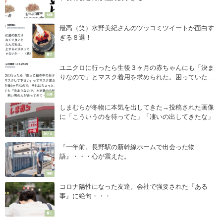
知識
最高（笑）水野美紀さんのツッコミツイートが面白す
ぎる８選！
癒す
ユニクロに行ったら生後３ヶ月の赤ちゃんにも「決ま
りなので」とマスク着用を求められた。困っていたら
若い男の人が走ってきて・・・！
話題
しまむらが冬物に本気を出してきた→投稿された画像
に「こういうのを待ってた」「凄いの出してきたな」
刺さる
『一年前。長野駅の新幹線ホームで出会った物
語』・・・心が震えた。
感動
コロナ陽性になった友達。会社で強要された『ある
事』に絶句・・・
驚く