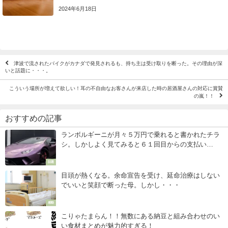
2024年6月18日
津波で流されたバイクがカナダで発見されるも、持ち主は受け取りを断った。その理由が深
いと話題に・・・。
こういう場所が増えて欲しい！耳の不自由なお客さんが来店した時の居酒屋さんの対応に賞賛
の嵐！！
おすすめの記事
ランボルギーニが月々５万円で乗れると書かれたチラ
シ。しかしよく見てみると６１回目からの支払い
が・・・
話題
目頭が熱くなる。余命宣告を受け、延命治療はしない
でいいと笑顔で断った母。しかし・・・
感動
こりゃたまらん！！無数にある納豆と組み合わせのい
い食材まとめが魅力的すぎる！