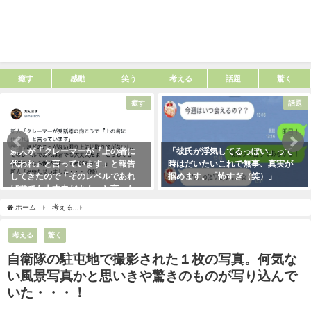
癒す
感動
笑う
考える
話題
驚く
癒す
話題
新人が「クレーマーが『上の者に
「彼氏が浮気してるっぽい」って
代われ』と言っています」と報告
時はだいたいこれで無事、真実が
してきたので「そのレベルであれ
掴めます。「怖すぎ（笑）」
ば君でも大丈夫だよ！」と言った
2021年1月29日
ら・・・クレーマーにこう言い放
ホーム
考える
自衛隊の駐屯地で撮影された１枚の写真。何気ない風景写真かと思い
った！（笑）
2021年5月10日
考える
驚く
自衛隊の駐屯地で撮影された１枚の写真。何気な
い風景写真かと思いきや驚きのものが写り込んで
いた・・・！