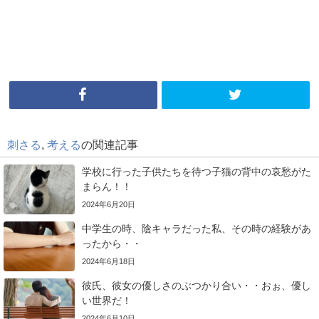
刺さる
,
考える
の関連記事
学校に行った子供たちを待つ子猫の背中の哀愁がた
まらん！！
2024年6月20日
中学生の時、陰キャラだった私、その時の経験があ
ったから・・
2024年6月18日
彼氏、彼女の優しさのぶつかり合い・・おぉ、優し
い世界だ！
2024年6月10日