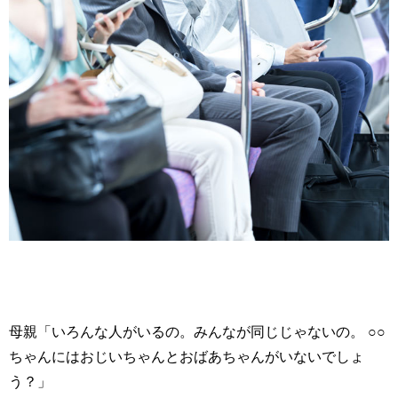
母親「いろんな人がいるの。みんなが同じじゃないの。 ○○
ちゃんにはおじいちゃんとおばあちゃんがいないでしょ
う？」