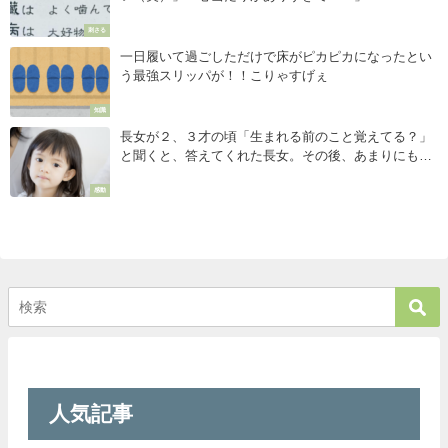
刺さる
一日履いて過ごしただけで床がピカピカになったとい
う最強スリッパが！！こりゃすげぇ
知識
長女が２、３才の頃「生まれる前のこと覚えてる？」
と聞くと、答えてくれた長女。その後、あまりにも衝
撃的な体験をすることになる・・・
感動
人気記事