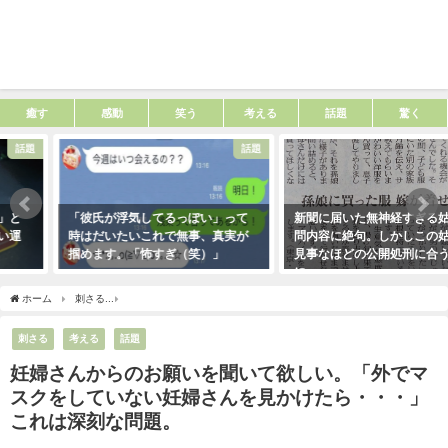
癒す
感動
笑う
考える
話題
驚く
話題
考える
「彼氏が浮気してるっぽい」って
新聞に届いた無神経すぎる姑の質
時はだいたいこれで無事、真実が
問内容に絶句。しかしこの姑は、
掴めます。「怖すぎ（笑）」
見事なほどの公開処刑に合うこと
に・・・
2021年1月29日
2021年3月13日
ホーム
刺さる
妊婦さんからのお願いを聞いて欲しい。「外でマスクをしていない妊
刺さる
考える
話題
妊婦さんからのお願いを聞いて欲しい。「外でマ
スクをしていない妊婦さんを見かけたら・・・」
これは深刻な問題。