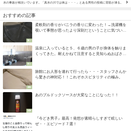
水の事故が相次いでいます。「真水の川では体は・・・」とある男性の投稿に背筋が凍る。
おすすめの記事
柔軟剤の香りがバニラの香りに変わった！→洗濯機を
覗いて事態が思ったより深刻だということに気づい
た・・・
驚く
温泉に入っていると５、６歳の男の子が身体を触りま
くってきた。耐えかねて注意すると見知らぬおばさん
が・・・
怒り
旅館にお人形を連れて行ったら・・・スタッフさんか
ら驚きの神対応！！これぞホスピタリティの極み。
感動
あのブルドックソースが大変なことになった！！
知識
『今どき男子』最高！発想が素晴らしすぎて眩しい
ぜ・・エピソード７選！