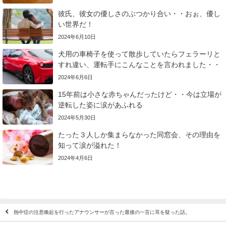
彼氏、彼女の優しさのぶつかり合い・・おぉ、優し
い世界だ！
2024年6月10日
犬用の車椅子を使って散歩していたらフェラーリと
すれ違い、運転手にこんなことを言われました・・
2024年6月6日
15年前は小さな赤ちゃんだったけど・・今は立場が
逆転した姿に涙があふれる
2024年5月30日
たった３人しか集まらなかった同窓会、その理由を
知って涙が溢れた！
2024年4月6日
熱中症の注意喚起を行ったアナウンサーが言った最後の一言に耳を疑った話。