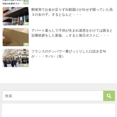
話題
郵便局でお金が足りず出願届けが出せず困っていた高
３の女の子。するとなんと・・・
感動
アパート暮らしで子供が生まれ迷惑をかけては困ると
近隣挨拶をした家族。→すると後日ポストに・・・
感動
フランスのナンパで一番びっくりした口説き文句
が・・・ヤバい（笑）
驚く