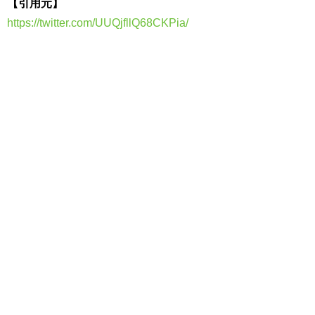
【引用元】
https://twitter.com/UUQjfllQ68CKPia/