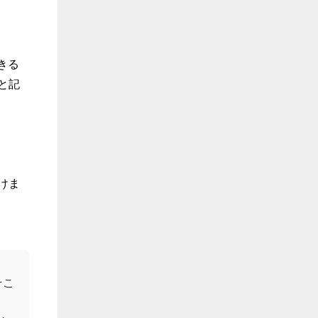
きる
と記
けま
そこ