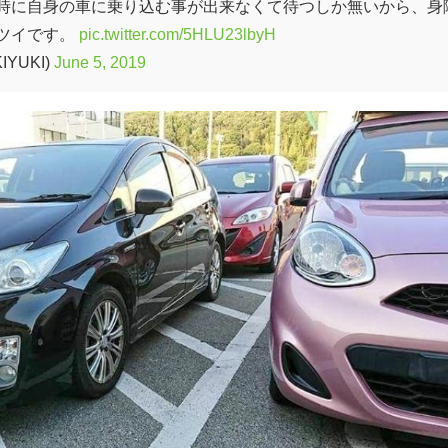
時に自身の車に乗り込む事が出来なくて待つしか無いから、身
ツイです。
pic.twitter.com/5HLU23lbyH
YUKI)
June 5, 2019