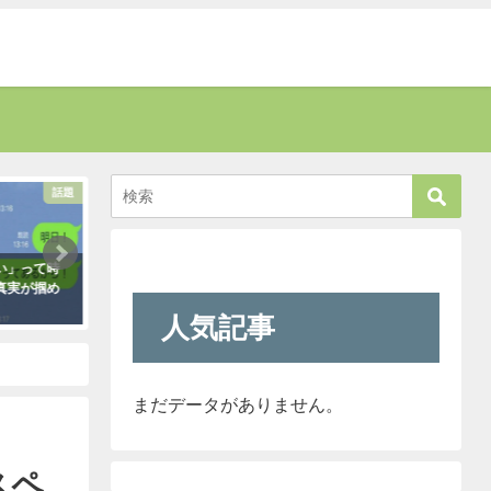
話題
癒す
い」って時
新人が「クレーマーが『上の者に代
お爺さんに「席を譲
真実が掴め
われ』と言っています」と報告して
責された男性。→す
きたので「そのレベルであれば君で
さんがこう言い放っ
人気記事
も大丈夫だよ！」と言ったら・・・
2021年5月2日
クレーマーにこう言い放った！
（笑）
2021年5月10日
まだデータがありません。
スペ