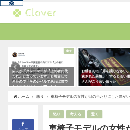
題
癒す
新人が「クレーマーが『上の者に代
お爺さんに「席を譲りなさい
われ』と言っています」と報告して
責された男性。→すると若い
きたので「そのレベルであれば君で
さんがこう言い放った！
も大丈夫だよ！」と言ったら・・・
2021年5月2日
クレーマーにこう言い放った！
ホーム
怒り
車椅子モデルの女性が目の当たりにした障が
（笑）
2021年5月10日
怒り
考える
驚く
車椅子モデルの女性
シェア