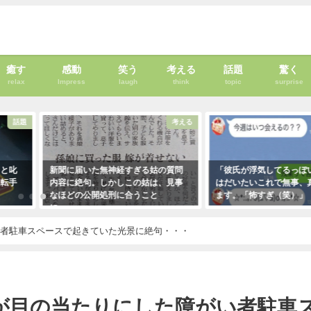
癒す
感動
笑う
考える
話題
驚く
relax
Impress
laugh
think
topic
surprise
話題
考える
」と叱
新聞に届いた無神経すぎる姑の質問
「彼氏が浮気してるっぽ
運転手
内容に絶句。しかしこの姑は、見事
はだいたいこれで無事、
なほどの公開処刑に合うこと
ます。「怖すぎ（笑）」
に・・・
2021年1月29日
2021年3月13日
い者駐車スペースで起きていた光景に絶句・・・
が目の当たりにした障がい者駐車